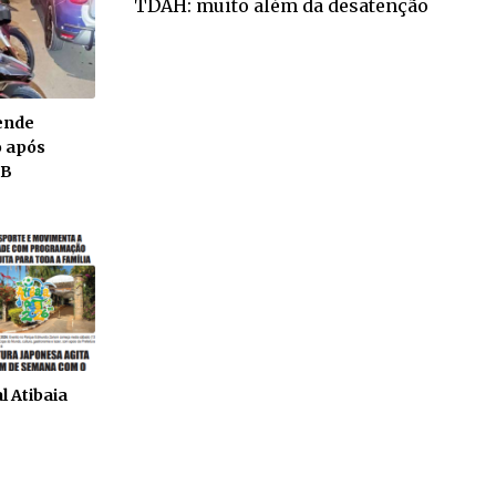
TDAH: muito além da desatenção
ende
o após
TB
l Atibaia