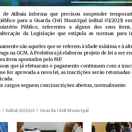
ia de Atibaia informa que precisou suspender tempora
úblico para a Guarda Civil Municipal (edital 03/2023) em
istério Público, referentes a alguns dos seus itens,
alteração da Legislação que estipula as normas para 
onamento são aqueles que se referem à idade máxima e à al
aga na GCM. A Prefeitura já elaborou projeto de lei a ser 
os itens apontados pelo MP.
ssoas que já efetuaram o pagamento continuam com a inscr
que for aprovada a nova lei, as inscrições serão retomadas
icada.
is cargos seguem com inscrições abertas, normalmente.
o
Edital 03/2023
Guarda Civil Municipal