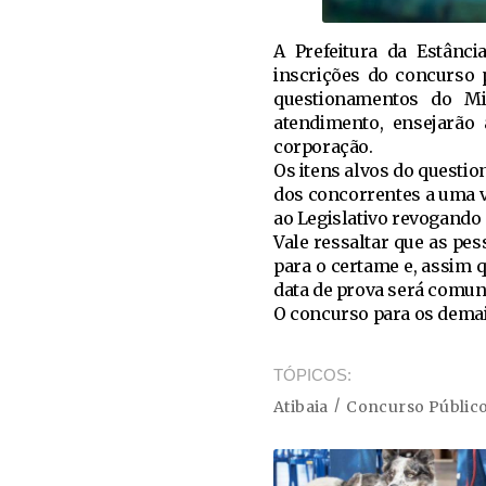
A Prefeitura da Estânc
inscrições do concurso p
questionamentos do Min
atendimento, ensejarão 
corporação.
Os itens alvos do questi
dos concorrentes a uma v
ao Legislativo revogando 
Vale ressaltar que as pe
para o certame e, assim 
data de prova será comun
O concurso para os dema
TÓPICOS
Atibaia
Concurso Públic