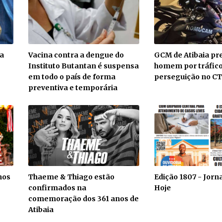
ra
Vacina contra a dengue do
GCM de Atibaia pr
Instituto Butantan é suspensa
homem por tráfic
em todo o país de forma
perseguição no C
preventiva e temporária
nos
Thaeme & Thiago estão
Edição 1807 - Jorna
confirmados na
Hoje
comemoração dos 361 anos de
Atibaia