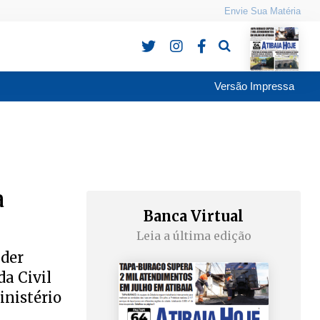
Envie Sua Matéria
Pesquisa
Versão Impressa
a
Banca Virtual
Leia a última edição
nder
a Civil
inistério