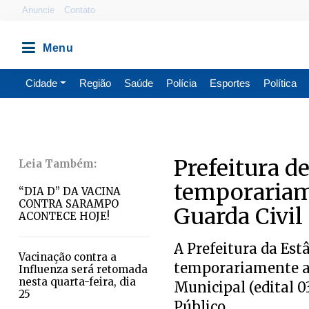
Anuncie
Contato
Cidade
Região
Saúde
Polícia
Esportes
Política
Prefeitura d
temporariam
“DIA D” DA VACINA
CONTRA SARAMPO
Guarda Civil
ACONTECE HOJE!
A Prefeitura da Est
​Vacinação contra a
temporariamente as
Influenza será retomada
nesta quarta-feira, dia
Municipal (edital 
25
Público