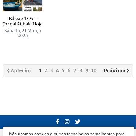
Edição 1795 -
Jornal Atibaia Hoje
Sábado, 21 Março
2026
Anterior
1
2
3
4
5
6
7
8
9
10
Próximo
Nós usamos cookies e outras tecnologias semelhantes para