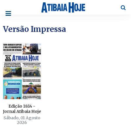
Pesqu
Versão Impressa
Edição 1814 -
Jornal Atibaia Hoje
Sábado, 01 Agosto
2026