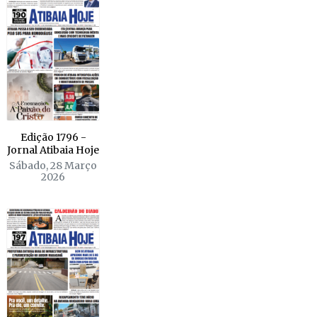
Edição 1796 -
Jornal Atibaia Hoje
Sábado, 28 Março
2026