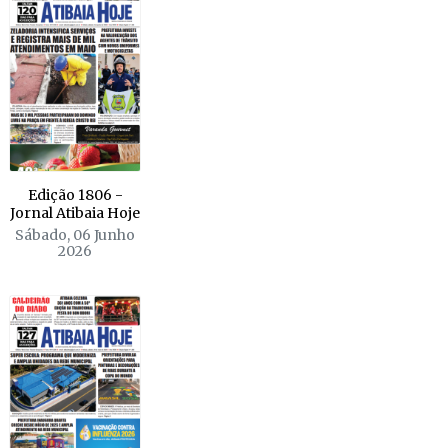
Edição 1806 -
Jornal Atibaia Hoje
Sábado, 06 Junho
2026