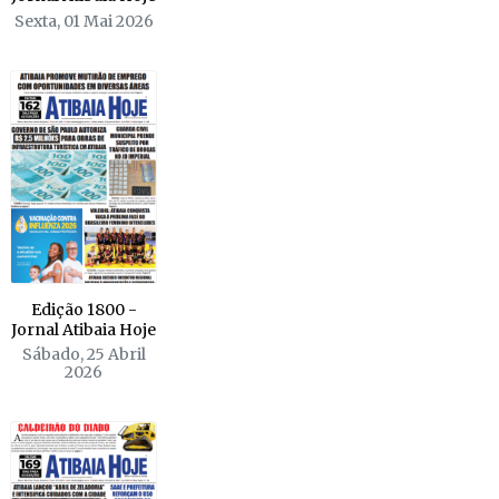
Sexta, 01 Mai 2026
Edição 1800 -
Jornal Atibaia Hoje
Sábado, 25 Abril
2026