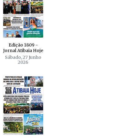
Edição 1809 -
Jornal Atibaia Hoje
Sábado, 27 Junho
2026