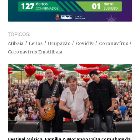
TÓPICOS
Atibaia
Leitos
Ocupação
Covid19
Coronavírus
Coronavírus Em Atibaia
Festival Música, Família & Morango volta com show da