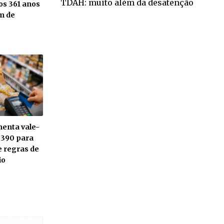
TDAH: muito além da desatenção
os 361 anos
im de
menta vale-
 390 para
e regras de
io