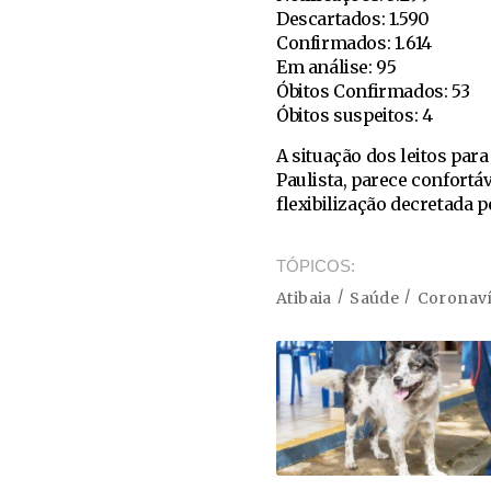
Descartados: 1.590
Confirmados: 1.614
Em análise: 95
Óbitos Confirmados: 53
Óbitos suspeitos: 4
A situação dos leitos par
Paulista, parece confortá
flexibilização decretada p
TÓPICOS
Atibaia
Saúde
Coronav