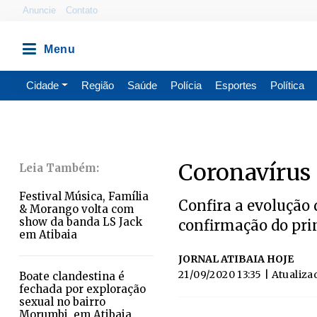
Anuncie
Contato
Cidade
Região
Saúde
Polícia
Esportes
Política
Coronavírus
Festival Música, Família
Confira a evolução
& Morango volta com
show da banda LS Jack
confirmação do prim
em Atibaia
JORNAL ATIBAIA HOJE
21/09/2020 13:35
| Atualiza
Boate clandestina é
fechada por exploração
sexual no bairro
Morumbi, em Atibaia