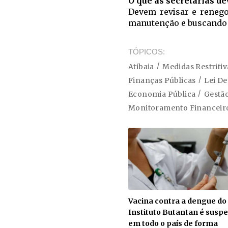
O que as secretarias d
Devem revisar e renego
manutenção e buscando r
TÓPICOS
Atibaia
Medidas Restritiv
Finanças Públicas
Lei De
Economia Pública
Gestão
Monitoramento Financeir
Vacina contra a dengue do
Instituto Butantan é susp
em todo o país de forma