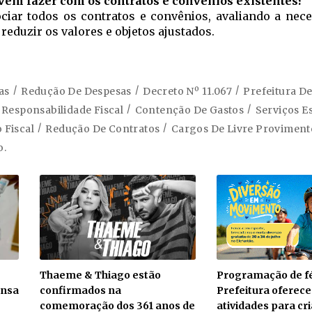
evem fazer com os contratos e convênios existentes?
ciar todos os contratos e convênios, avaliando a nec
eduzir os valores e objetos ajustados.
as
Redução De Despesas
Decreto Nº 11.067
Prefeitura De
 Responsabilidade Fiscal
Contenção De Gastos
Serviços E
 Fiscal
Redução De Contratos
Cargos De Livre Proviment
o.
Thaeme & Thiago estão
Programação de fé
ensa
confirmados na
Prefeitura oferece
comemoração dos 361 anos de
atividades para cr