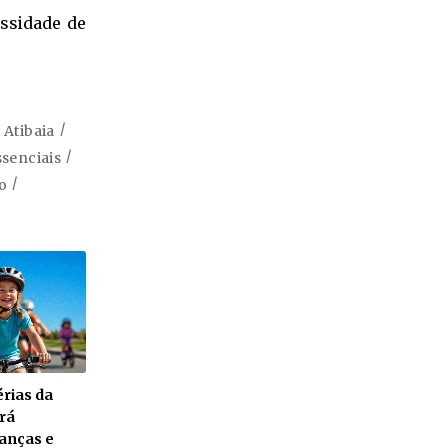
essidade de
 Atibaia
ssenciais
o
rias da
rá
ianças e