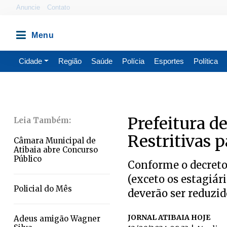
Anuncie
Contato
Cidade
Região
Saúde
Polícia
Esportes
Política
​Prefeitura d
Restritivas 
Câmara Municipal de
Atibaia abre Concurso
Público
Conforme o decreto,
(exceto os estagiár
Policial do Mês
deverão ser reduzi
JORNAL ATIBAIA HOJE
Adeus amigão Wagner