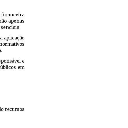
 financeira
 não apenas
senciais.
a aplicação
normativos
.
esponsável e
públicos em
do recursos