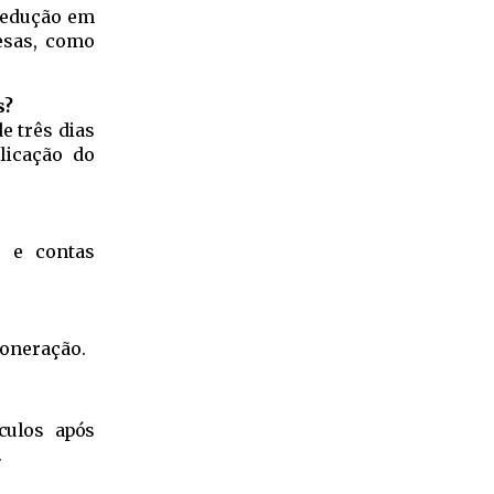
 redução em
esas, como
s?
e três dias
licação do
o e contas
xoneração.
culos após
.