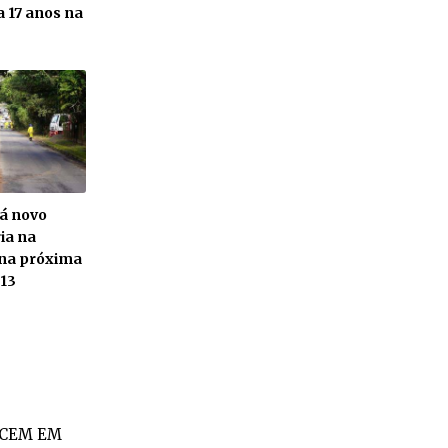
a 17 anos na
rá novo
ia na
 na próxima
 13
ECEM EM