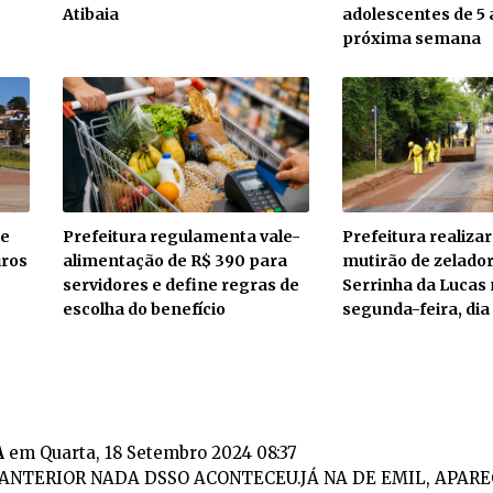
Atibaia
adolescentes de 5 
próxima semana
de
Prefeitura regulamenta vale-
Prefeitura realiza
iros
alimentação de R$ 390 para
mutirão de zelador
servidores e define regras de
Serrinha da Lucas
escolha do benefício
segunda-feira, dia
A
em Quarta, 18 Setembro 2024 08:37
ANTERIOR NADA DSSO ACONTECEU.JÁ NA DE EMIL, APAR