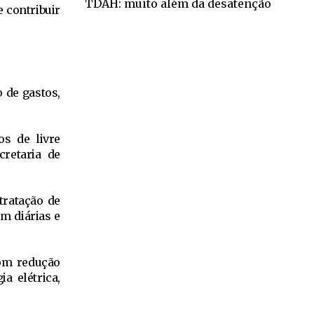
TDAH: muito além da desatenção
e contribuir
 de gastos,
s de livre
cretaria de
ratação de
m diárias e
om redução
a elétrica,