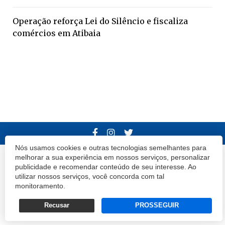
Operação reforça Lei do Silêncio e fiscaliza
comércios em Atibaia
Nós usamos cookies e outras tecnologias semelhantes para
melhorar a sua experiência em nossos serviços, personalizar
© 2020 Atibaia Hoje.
Todos os direitos reservados.
Desenvolvido por
publicidade e recomendar conteúdo de seu interesse. Ao
Termos e Políticas de Uso
Privacidade
utilizar nossos serviços, você concorda com tal
monitoramento.
Recusar
PROSSEGUIR