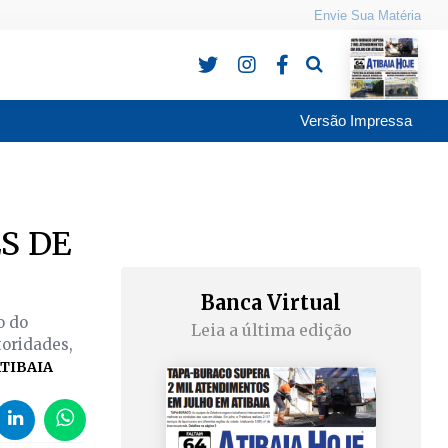
Envie Sua Matéria
Pesquisa
Versão Impressa
S DE
Banca Virtual
o do
Leia a última edição
toridades,
TIBAIA