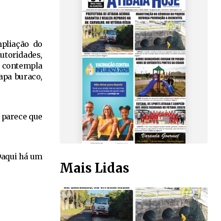
mpliação do
utoridades,
o contempla
apa buraco,
 parece que
“Daqui há um
Mais Lidas