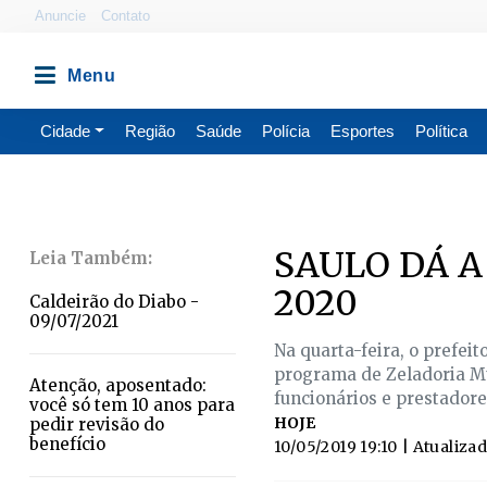
Anuncie
Contato
Cidade
Região
Saúde
Polícia
Esportes
Política
SAULO DÁ A
2020
Caldeirão do Diabo -
09/07/2021
Na quarta-feira, o prefei
programa de Zeladoria Mu
Atenção, aposentado:
funcionários e prestadore
você só tem 10 anos para
HOJE
pedir revisão do
benefício
10/05/2019 19:10
| Atualiza