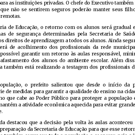
ara as instituições privadas. O chefe do Executivo também
s que não se sentirem seguros poderão manter seus filh
 remotas.
ria de Educação, o retorno com os alunos será gradual e
as de segurança determinadas pela Secretaria de Saúd
os direitos de aprendizagem a todos os alunos. Ainda segu
será de acolhimento dos profissionais da rede municipa
a possível garantir um retorno às aulas responsável, min
afastamento dos alunos do ambiente escolar. Além diss
ura também está realizando a testagem dos profissionais 
pulação, o prefeito salientou que desde o início da 
ie de medidas para garantir a qualidade do ensino na cida
no que cabe ao Poder Público para proteger a população 
antém a atividade econômica aquecida para evitar grande
e.
da destacou que a decisão pela volta às aulas aconteceu
 preparação da Secretaria de Educação para que esse retor