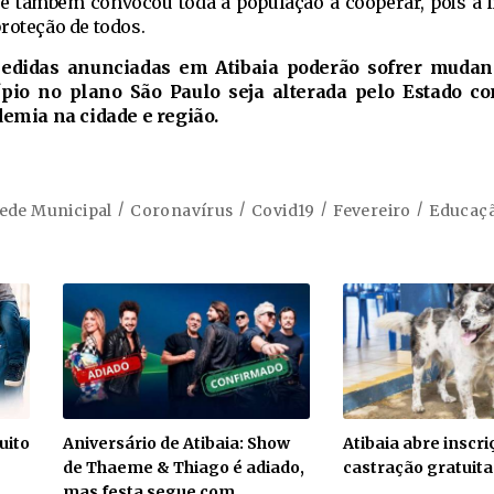
e também convocou toda a população a cooperar, pois a in
roteção de todos.
edidas anunciadas em Atibaia poderão sofrer mudan
ípio no plano São Paulo seja alterada pelo Estado c
mia na cidade e região.
ede Municipal
Coronavírus
Covid19
Fevereiro
Educaç
uito
Aniversário de Atibaia: Show
Atibaia abre inscr
de Thaeme & Thiago é adiado,
castração gratuita
mas festa segue com