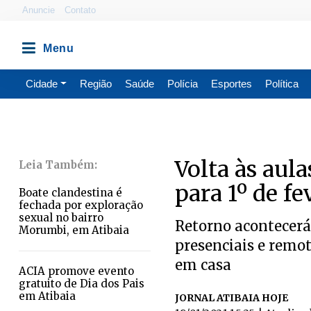
Anuncie
Contato
Cidade
Região
Saúde
Polícia
Esportes
Política
Volta às aula
para 1º de fe
Boate clandestina é
fechada por exploração
sexual no bairro
Retorno acontecerá
Morumbi, em Atibaia
presenciais e remot
em casa
ACIA promove evento
gratuito de Dia dos Pais
em Atibaia
JORNAL ATIBAIA HOJE