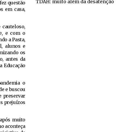
TDAH: muito além da desatenção
 fez questão
os em casa,
 cauteloso,
e, e com o
ndo a Pasta,
l, alunos e
imizando os
o, antes da
da Educação
pandemia o
de e buscou
e preservar
s prejuízos
 após muito
no aconteça