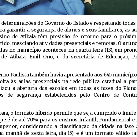
determinações do Governo do Estado e respeitando todas
ra garantir a segurança de alunos e seus familiares, as a
sino de Atibaia têm previsão de retorno para o próxim
rido, mesclando atividades presenciais e remotas. O anúnc
ulas no município aconteceu na quarta-feira (13), em pro
 de Atibaia, Emil Ono, e da secretária de Educação, Pr
overno Paulista também havia apresentado aos 645 município
lta às aulas presenciais na rede pública estadual a part
rizou a abertura das escolas em todas as fases do Plano
os de segurança estabelecidos pelo Centro de Conti
ibaia, o formato híbrido permite que seja cumprido o limit
que é de até 70% para os ensinos Infantil, Fundamental e 
uperior, considerando a classificação da cidade na fase
na manhã de sexta-feira, dia 15), e é um formato válido ta