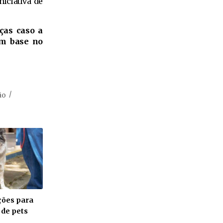
iciativa de
ças caso a
om base no
ão
ições para
 de pets