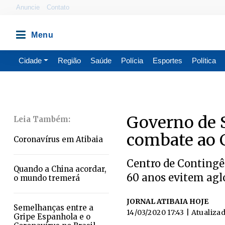
Anuncie
Contato
Cidade
Região
Saúde
Polícia
Esportes
Política
Governo de 
combate ao 
Coronavírus em Atibaia
Centro de Contingê
Quando a China acordar,
60 anos evitem ag
o mundo tremerá
JORNAL ATIBAIA HOJE
Semelhanças entre a
14/03/2020 17:43
| Atualiza
Gripe Espanhola e o