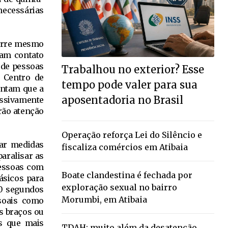
necessárias
corre mesmo
ram contato
 de pessoas
Trabalhou no exterior? Esse
o Centro de
tempo pode valer para sua
ontam que a
aposentadoria no Brasil
ssivamente
rão atenção
Operação reforça Lei do Silêncio e
tar medidas
fiscaliza comércios em Atibaia
aralisar as
pessoas com
Boate clandestina é fechada por
ásicos para
exploração sexual no bairro
20 segundos
Morumbi, em Atibaia
ssoais como
s braços ou
as que mais
TDAH: muito além da desatenção