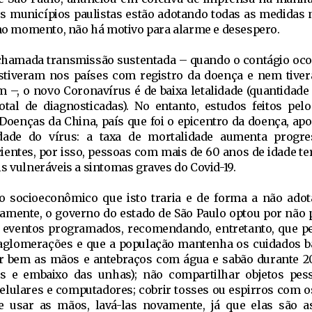
e os municípios paulistas estão adotando todas as medidas 
, no momento, não há motivo para alarme e desespero.
 a chamada transmissão sustentada – quando o contágio o
stiveram nos países com registro da doença e nem tive
 –, o novo Coronavírus é de baixa letalidade (quantidade
tal de diagnosticadas). No entanto, estudos feitos pel
Doenças da China, país que foi o epicentro da doença, ap
idade do vírus: a taxa de mortalidade aumenta progre
ientes, por isso, pessoas com mais de 60 anos de idade te
s vulneráveis a sintomas graves do Covid-19.
o socioeconômico que isto traria e de forma a não ado
amente, o governo do estado de São Paulo optou por não p
os eventos programados, recomendando, entretanto, que 
aglomerações e que a população mantenha os cuidados b
var bem as mãos e antebraços com água e sabão durante 
os e embaixo das unhas); não compartilhar objetos pe
 celulares e computadores; cobrir tosses ou espirros com o
se usar as mãos, lavá-las novamente, já que elas são 