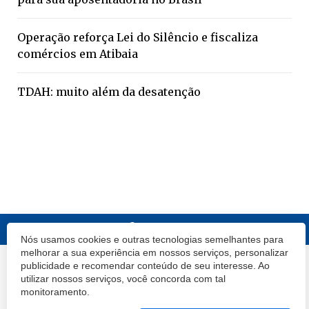
Operação reforça Lei do Silêncio e fiscaliza
comércios em Atibaia
TDAH: muito além da desatenção
Nós usamos cookies e outras tecnologias semelhantes para
melhorar a sua experiência em nossos serviços, personalizar
publicidade e recomendar conteúdo de seu interesse. Ao
© 2020 Atibaia Hoje.
Todos os direitos reservados.
Desenvolvido por
utilizar nossos serviços, você concorda com tal
Termos e Políticas de Uso
Privacidade
monitoramento.