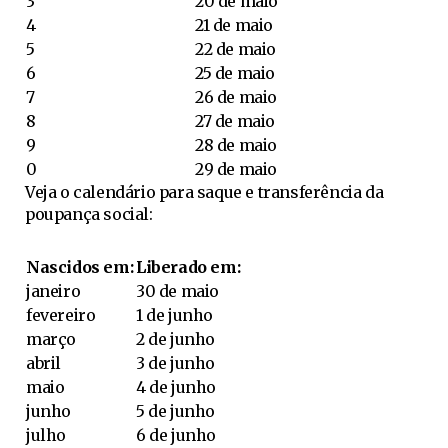
3
20 de maio
4
21 de maio
5
22 de maio
6
25 de maio
7
26 de maio
8
27 de maio
9
28 de maio
0
29 de maio
Veja o calendário para saque e transferência da
poupança social:
Nascidos em:
Liberado em:
janeiro
30 de maio
fevereiro
1 de junho
março
2 de junho
abril
3 de junho
maio
4 de junho
junho
5 de junho
julho
6 de junho