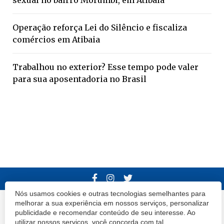
Operação reforça Lei do Silêncio e fiscaliza
comércios em Atibaia
Trabalhou no exterior? Esse tempo pode valer
para sua aposentadoria no Brasil
Nós usamos cookies e outras tecnologias semelhantes para
melhorar a sua experiência em nossos serviços, personalizar
© 2020 Atibaia Hoje.
Todos os direitos reservados.
Desenvolvido por
publicidade e recomendar conteúdo de seu interesse. Ao
Termos e Políticas de Uso
Privacidade
utilizar nossos serviços, você concorda com tal