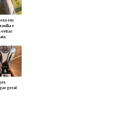
mpeza em
asília e
 evitar
aia
gos
gar geral