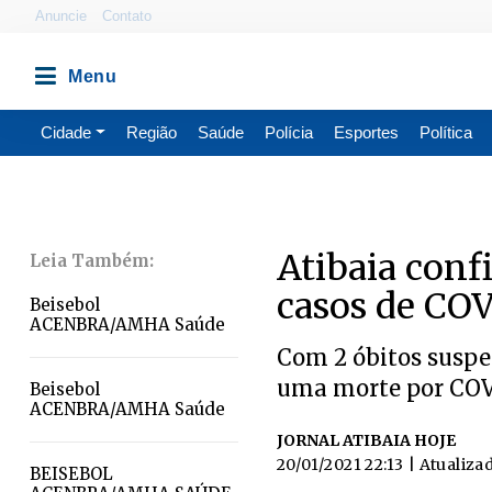
Anuncie
Contato
Cidade
Região
Saúde
Polícia
Esportes
Política
Atibaia conf
casos de CO
Beisebol
ACENBRA/AMHA Saúde
Com 2 óbitos suspei
uma morte por COVI
Beisebol
ACENBRA/AMHA Saúde
JORNAL ATIBAIA HOJE
20/01/2021 22:13
| Atualiza
BEISEBOL