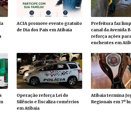
da
ACIA promove evento gratuito
Prefeitura faz li
de Dia dos Pais em Atibaia
canal da Avenida Br
a
reforça ações para
enchentes em Atib
a
Operação reforça Lei do
Atibaia termina Jo
em
Silêncio e fiscaliza comércios
Regionais em 7º lu
em Atibaia