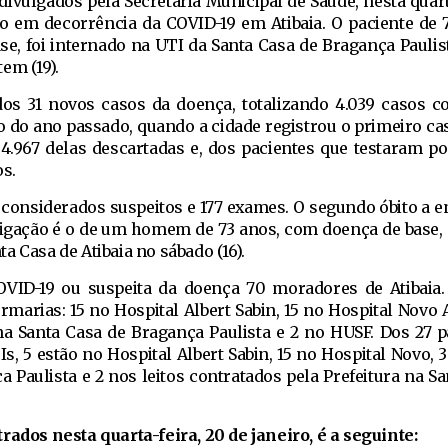
ivulgados pela Secretaria Municipal de Saúde, nesta quarta
to em decorrência da COVID-19 em Atibaia. O paciente de 
se, foi internado na UTI da Santa Casa de Bragança Paulist
em (19).
s 31 novos casos da doença, totalizando 4.039 casos c
do ano passado, quando a cidade registrou o primeiro cas
 4.967 delas descartadas e, dos pacientes que testaram pos
s.
 considerados suspeitos e 177 exames. O segundo óbito a e
tigação é o de um homem de 73 anos, com doença de base, 
a Casa de Atibaia no sábado (16).
VID-19 ou suspeita da doença 70 moradores de Atibaia.
marias: 15 no Hospital Albert Sabin, 15 no Hospital Novo A
 na Santa Casa de Bragança Paulista e 2 no HUSF. Dos 27 p
s, 5 estão no Hospital Albert Sabin, 15 no Hospital Novo, 
 Paulista e 2 nos leitos contratados pela Prefeitura na S
rados nesta quarta-feira, 20 de janeiro, é a seguinte: