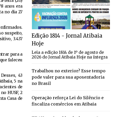
-feira (20)
78 anos era
a no dia 27
onfirmados.
o suspeito,
Edição 1814 - Jornal Atibaia
itivo, 3.437
Hoje
Leia a edição 1814 de 1º de agosto de
ntrar para a
2026 do Jornal Atibaia Hoje na íntegra
que faleceu
Trabalhou no exterior? Esse tempo
 Desses, 43
pode valer para sua aposentadoria
tibaia, 5 na
no Brasil
acientes de
3 no HUSF, 2
Operação reforça Lei do Silêncio e
anta Casa de
fiscaliza comércios em Atibaia