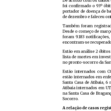
De acordo com os dados d
foi confirmado o 93º óbi
portador de doença de ba
de dezembro e faleceu ont
Também foram registrado
Desde o começo de março 
foram 9.183 notificações,
encontram-se recuperado
Estão em análise 2 óbitos
lista de mortes em inves
no pronto-socorro da Sant
Estão internados com CO
estão internados em enfer
Santa Casa de Atibaia, 6
Atibaia internados em UTI
na Santa Casa de Bragança
Socorro.
A relação de casos regist