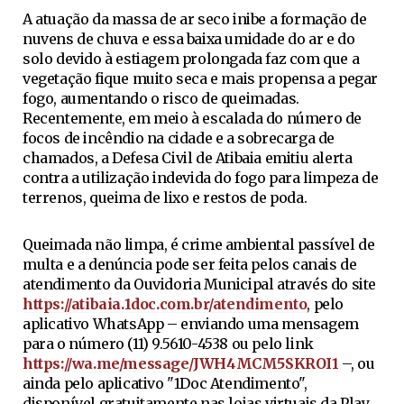
A atuação da massa de ar seco inibe a formação de
nuvens de chuva e essa baixa umidade do ar e do
solo devido à estiagem prolongada faz com que a
vegetação fique muito seca e mais propensa a pegar
fogo, aumentando o risco de queimadas.
Recentemente, em meio à escalada do número de
focos de incêndio na cidade e a sobrecarga de
chamados, a Defesa Civil de Atibaia emitiu alerta
contra a utilização indevida do fogo para limpeza de
terrenos, queima de lixo e restos de poda.
Queimada não limpa, é crime ambiental passível de
multa e a denúncia pode ser feita pelos canais de
atendimento da Ouvidoria Municipal através do site
https://atibaia.1doc.com.br/atendimento
, pelo
aplicativo WhatsApp – enviando uma mensagem
para o número (11) 9.5610-4538 ou pelo link
https://wa.me/message/JWH4MCM5SKROI1
–, ou
ainda pelo aplicativo "1Doc Atendimento",
disponível gratuitamente nas lojas virtuais da Play