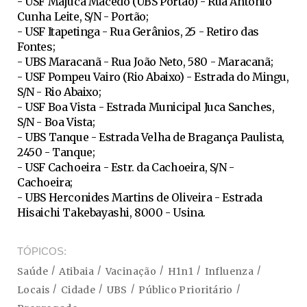
- USF Majuca Macedo (UBS Portão) - Rua Antonio
Cunha Leite, S/N - Portão;
- USF Itapetinga - Rua Gerânios, 25 - Retiro das
Fontes;
- UBS Maracanã - Rua João Neto, 580 - Maracanã;
- USF Pompeu Vairo (Rio Abaixo) - Estrada do Mingu,
S/N - Rio Abaixo;
- USF Boa Vista - Estrada Municipal Juca Sanches,
S/N - Boa Vista;
- UBS Tanque - Estrada Velha de Bragança Paulista,
2450 - Tanque;
- USF Cachoeira - Estr. da Cachoeira, S/N -
Cachoeira;
- UBS Herconides Martins de Oliveira - Estrada
Hisaichi Takebayashi, 8000 - Usina.
TÓPICOS
Saúde
Atibaia
Vacinação
H1n1
Influenza
Locais
Cidade
UBS
Público Prioritário