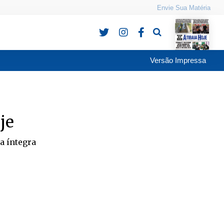
Envie Sua Matéria
Pesquisa
Versão Impressa
je
na íntegra