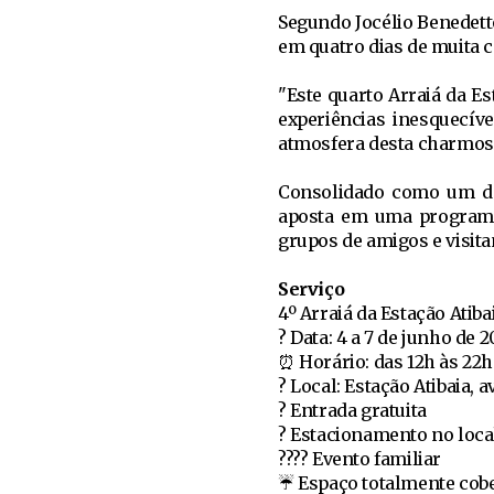
Segundo Jocélio Benedetto
em quatro dias de muita c
"Este quarto Arraiá da Es
experiências inesquecív
atmosfera desta charmosa 
Consolidado como um dos
aposta em uma programaç
grupos de amigos e visita
Serviço
4º Arraiá da Estação Atiba
? Data: 4 a 7 de junho de 
⏰ Horário: das 12h às 22h
? Local: Estação Atibaia, 
?️ Entrada gratuita
? Estacionamento no local
?‍?‍?‍? Evento familiar
☔ Espaço totalmente cob