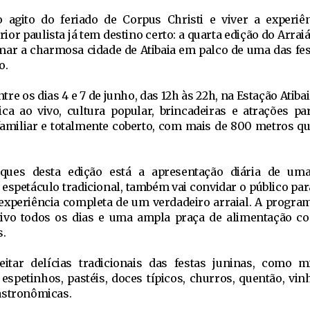
 agito do feriado de Corpus Christi e viver a experi
rior paulista já tem destino certo: a quarta edição do Arrai
mar a charmosa cidade de Atibaia em palco de uma das fes
o.
tre os dias 4 e 7 de junho, das 12h às 22h, na Estação Atiba
ca ao vivo, cultura popular, brincadeiras e atrações pa
amiliar e totalmente coberto, com mais de 800 metros q
ques desta edição está a apresentação diária de uma
 espetáculo tradicional, também vai convidar o público par
 experiência completa de um verdadeiro arraial. A progra
ivo todos os dias e uma ampla praça de alimentação c
s.
itar delícias tradicionais das festas juninas, como m
 espetinhos, pastéis, doces típicos, churros, quentão, vin
astronômicas.