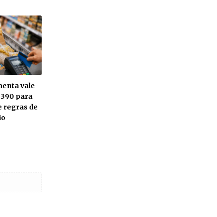
menta vale-
 390 para
e regras de
io