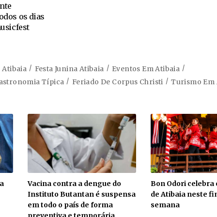
ente
todos os dias
usicfest
 Atibaia
Festa Junina Atibaia
Eventos Em Atibaia
astronomia Típica
Feriado De Corpus Christi
Turismo Em 
ra
Vacina contra a dengue do
Bon Odori celebra 
Instituto Butantan é suspensa
de Atibaia neste f
em todo o país de forma
semana
preventiva e temporária