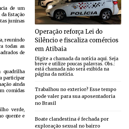
ência de um
á da Estação
tas juninas
Operação reforça Lei do
Silêncio e fiscaliza comércios
ia, reunindo
ra todas as
em Atibaia
uadrados de
Digite a chamada da notícia aqui. Seja
breve e utilize poucas palavras. Obs.:
está chamada não será exibida na
 quadrilha
página da notícia.
a participar
mação ainda
Trabalhou no exterior? Esse tempo
om comidas
pode valer para sua aposentadoria
no Brasil
ilho verde,
ho quente e
Boate clandestina é fechada por
exploração sexual no bairro