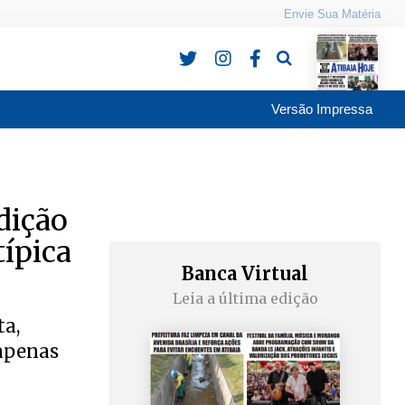
Envie Sua Matéria
Pesquisa
Versão Impressa
dição
típica
Banca Virtual
Leia a última edição
ta,
 apenas