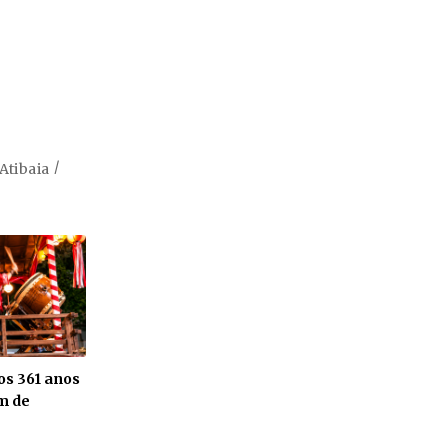
Atibaia
os 361 anos
im de