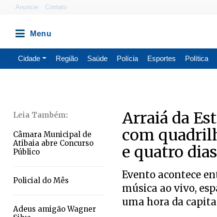
Anuncie
Contato
Cidade
Região
Saúde
Polícia
Esportes
Política
Arraiá da Es
com quadrilh
Câmara Municipal de
Atibaia abre Concurso
e quatro dias
Público
Evento acontece ent
Policial do Mês
música ao vivo, esp
uma hora da capita
Adeus amigão Wagner