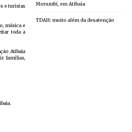
Morumbi, em Atibaia
s e turistas
TDAH: muito além da desatenção
ão, música e
itar toda a
ção Atibaia
r famílias,
ibaia.