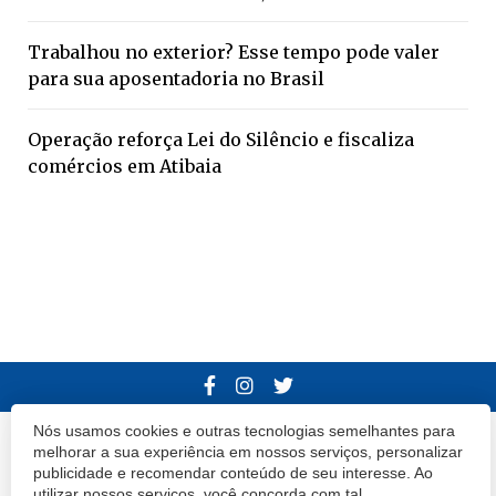
Trabalhou no exterior? Esse tempo pode valer
para sua aposentadoria no Brasil
Operação reforça Lei do Silêncio e fiscaliza
comércios em Atibaia
Nós usamos cookies e outras tecnologias semelhantes para
© 2020 Atibaia Hoje.
Todos os direitos reservados.
Desenvolvido por
melhorar a sua experiência em nossos serviços, personalizar
publicidade e recomendar conteúdo de seu interesse. Ao
Termos e Políticas de Uso
Privacidade
utilizar nossos serviços, você concorda com tal