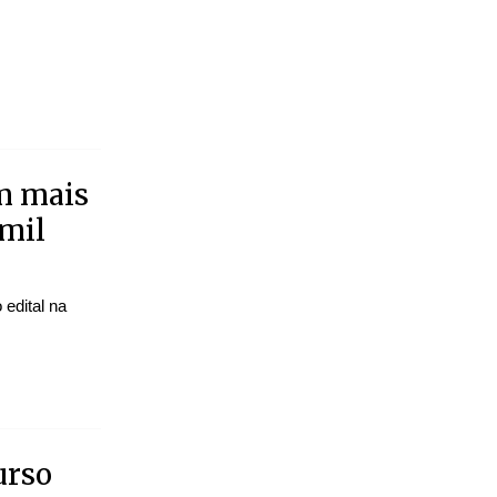
om mais
 mil
edital na
urso