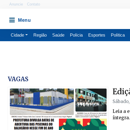
Anuncie
Contato
Cidade
Região
Saúde
Polícia
Esportes
Política
VAGAS
Ediç
Sábado,
Leia a 
íntegra.