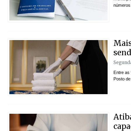
números
Mais
send
Segunda
Entre as 
Posto de
Atib
capa