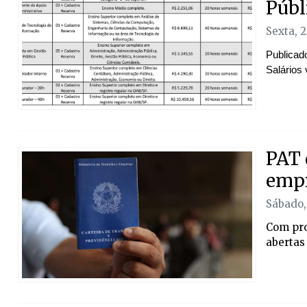
Públ
Sexta, 
Publicad
Salários
PAT 
emp
Sábado,
Com pro
abertas