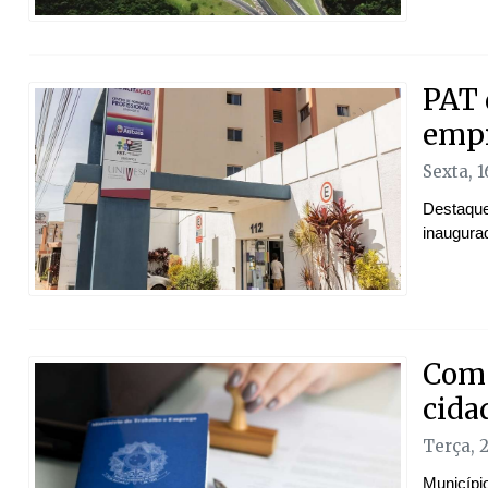
PAT 
empr
Sexta, 
Destaque
inaugura
Com 
cida
Terça, 
Municípi