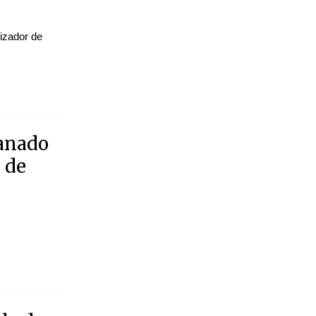
izador de
canado
 de