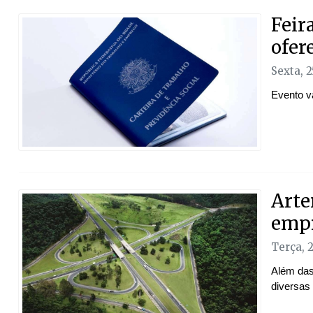
Feir
ofer
Sexta, 
Evento va
Arte
empr
Terça, 
Além das
diversas 