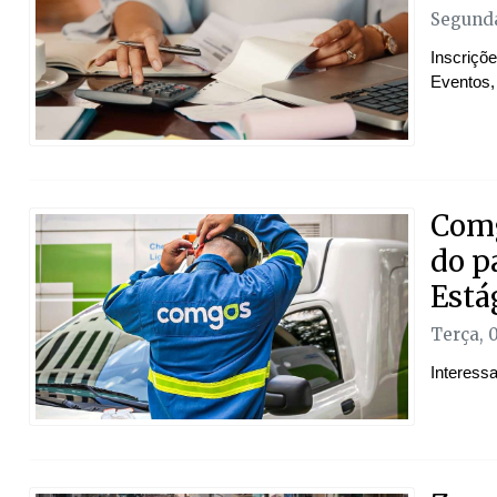
Segunda
Inscriçõ
Eventos,
Comg
do p
Está
Terça, 
Interessa