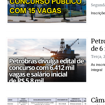
Segunda
Inscriçõ
Petr
de 6 
Terça, 
As inscr
íntegra!
Câma