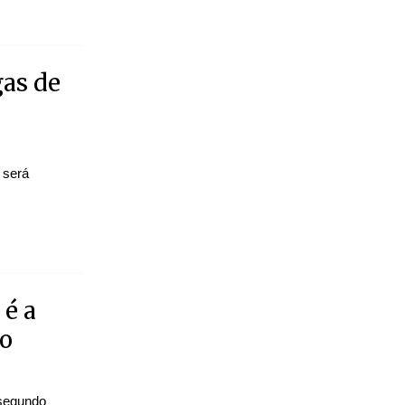
gas de
 será
 é a
ão
 segundo