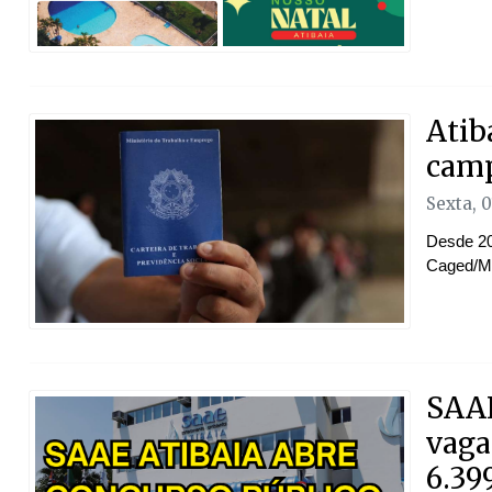
Atib
camp
Sexta, 
Desde 20
Caged/Mi
SAAE
vaga
6.399