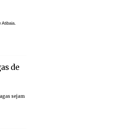
 Atibaia.
gas de
vagas sejam