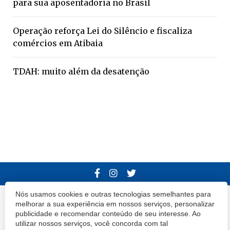
para sua aposentadoria no Brasil
Operação reforça Lei do Silêncio e fiscaliza
comércios em Atibaia
TDAH: muito além da desatenção
Nós usamos cookies e outras tecnologias semelhantes para
© 2020 Atibaia Hoje.
Todos os direitos reservados.
Desenvolvido por
melhorar a sua experiência em nossos serviços, personalizar
publicidade e recomendar conteúdo de seu interesse. Ao
Termos e Políticas de Uso
Privacidade
utilizar nossos serviços, você concorda com tal