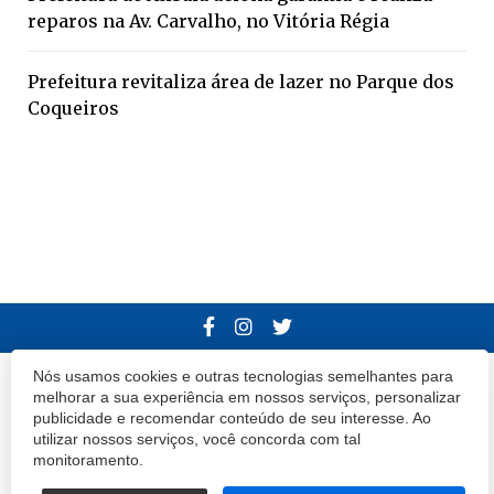
reparos na Av. Carvalho, no Vitória Régia
Prefeitura revitaliza área de lazer no Parque dos
Coqueiros
Nós usamos cookies e outras tecnologias semelhantes para
© 2020 Atibaia Hoje.
Todos os direitos reservados.
Desenvolvido por
melhorar a sua experiência em nossos serviços, personalizar
publicidade e recomendar conteúdo de seu interesse. Ao
Termos e Políticas de Uso
Privacidade
utilizar nossos serviços, você concorda com tal
monitoramento.