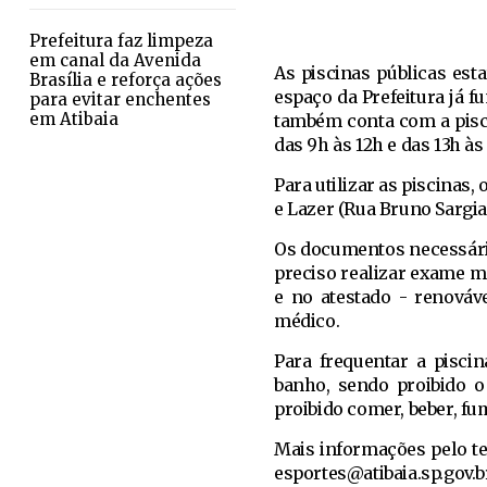
Prefeitura faz limpeza
em canal da Avenida
As piscinas públicas esta
Brasília e reforça ações
espaço da Prefeitura já fu
para evitar enchentes
em Atibaia
também conta com a piscin
das 9h às 12h e das 13h às
Para utilizar as piscinas
e Lazer (Rua Bruno Sargiani
Os documentos necessári
preciso realizar exame m
e no atestado - renováv
médico.
Para frequentar a piscin
banho, sendo proibido o
proibido comer, beber, fu
Mais informações pelo tel
esportes@atibaia.sp.gov.b