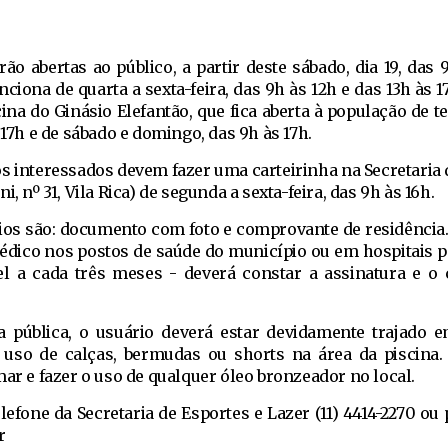
rão abertas ao público, a partir deste sábado, dia 19, das 
nciona de quarta a sexta-feira, das 9h às 12h e das 13h às 1
a do Ginásio Elefantão, que fica aberta à população de te
 17h e de sábado e domingo, das 9h às 17h.
, os interessados devem fazer uma carteirinha na Secretaria
, nº 31, Vila Rica) de segunda a sexta-feira, das 9h às 16h.
os são: documento com foto e comprovante de residênci
édico nos postos de saúde do município ou em hospitais pa
el a cada três meses - deverá constar a assinatura e o
a pública, o usuário deverá estar devidamente trajado e
 uso de calças, bermudas ou shorts na área da piscin
mar e fazer o uso de qualquer óleo bronzeador no local.
efone da Secretaria de Esportes e Lazer (11) 4414-2270 ou 
r