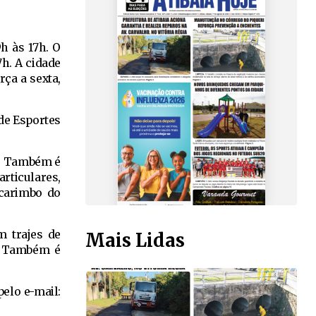
9h às 17h. O
7h. A cidade
rça a sexta,
 de Esportes
a. Também é
rticulares,
 carimbo do
m trajes de
Mais Lidas
a. Também é
pelo e-mail: