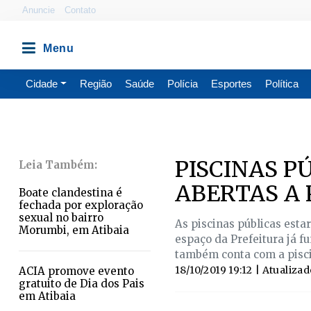
Anuncie
Contato
Cidade
Região
Saúde
Polícia
Esportes
Política
PISCINAS P
ABERTAS A 
Boate clandestina é
fechada por exploração
sexual no bairro
As piscinas públicas estar
Morumbi, em Atibaia
espaço da Prefeitura já fu
também conta com a pisci
18/10/2019 19:12
| Atualiza
ACIA promove evento
gratuito de Dia dos Pais
em Atibaia