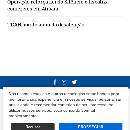
Operação reforça Lei do Silêncio e fiscaliza
comércios em Atibaia
TDAH: muito além da desatenção
Nós usamos cookies e outras tecnologias semelhantes para
© 2020 Atibaia Hoje.
Todos os direitos reservados.
Desenvolvido por
melhorar a sua experiência em nossos serviços, personalizar
publicidade e recomendar conteúdo de seu interesse. Ao
Termos e Políticas de Uso
Privacidade
utilizar nossos serviços, você concorda com tal
monitoramento.
Recusar
PROSSEGUIR