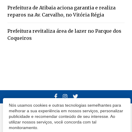
Prefeitura de Atibaia aciona garantia e realiza
reparos na Av. Carvalho, no Vitória Régia
Prefeitura revitaliza área de lazer no Parque dos
Coqueiros
Nós usamos cookies e outras tecnologias semelhantes para
melhorar a sua experiência em nossos serviços, personalizar
© 2020 Atibaia Hoje.
Todos os direitos reservados.
Desenvolvido por
publicidade e recomendar conteúdo de seu interesse. Ao
Termos e Políticas de Uso
Privacidade
utilizar nossos serviços, você concorda com tal
monitoramento.