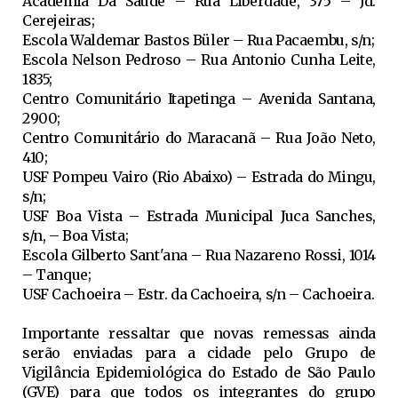
Academia Da Saúde – Rua Liberdade, 375 – Jd.
Cerejeiras;
Escola Waldemar Bastos Büler – Rua Pacaembu, s/n;
Escola Nelson Pedroso – Rua Antonio Cunha Leite,
1835;
Centro Comunitário Itapetinga – Avenida Santana,
2900;
Centro Comunitário do Maracanã – Rua João Neto,
410;
USF Pompeu Vairo (Rio Abaixo) – Estrada do Mingu,
s/n;
USF Boa Vista – Estrada Municipal Juca Sanches,
s/n, – Boa Vista;
Escola Gilberto Sant'ana – Rua Nazareno Rossi, 1014
– Tanque;
USF Cachoeira – Estr. da Cachoeira, s/n – Cachoeira.
Importante ressaltar que novas remessas ainda
serão enviadas para a cidade pelo Grupo de
Vigilância Epidemiológica do Estado de São Paulo
(GVE) para que todos os integrantes do grupo