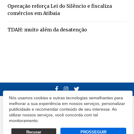
Operação reforça Lei do Silêncio e fiscaliza
comércios em Atibaia
TDAH: muito além da desatenção
Nós usamos cookies e outras tecnologias semelhantes para
melhorar a sua experiência em nossos serviços, personalizar
© 2020 Atibaia Hoje.
Todos os direitos reservados.
Desenvolvido por
publicidade e recomendar conteúdo de seu interesse. Ao
Termos e Políticas de Uso
Privacidade
utilizar nossos serviços, você concorda com tal
monitoramento.
Recusar
PROSSEGUIR