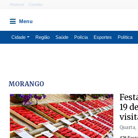
Anuncie
Contato
Cidade
Região
Saúde
Polícia
Esportes
Política
MORANGO
Fest
19 d
visi
Quarta,
42ª Fest