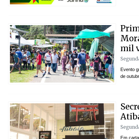
Prim
Mora
mil 
Segunda
Evento g
de outub
Secr
Atib
Segunda
Em cartaz