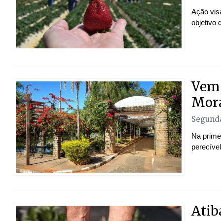
Ação vis
objetivo 
Vem 
Mora
Segunda
Na primei
perecíve
Atiba