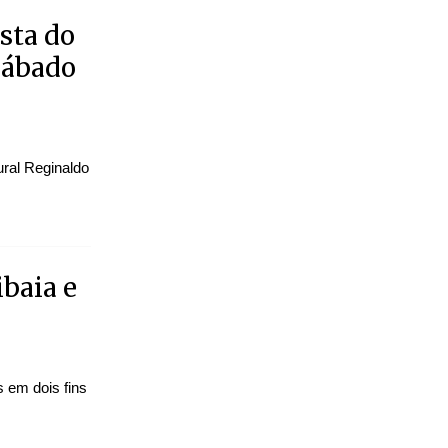
sta do
sábado
ural Reginaldo
baia e
s em dois fins