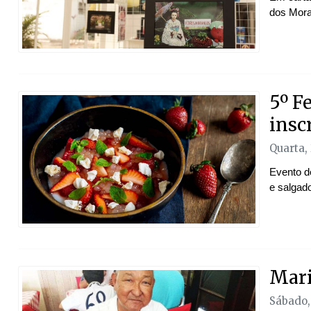
dos Mora
5º F
insc
Quarta, 
Evento de
e salgad
Mari
Sábado,