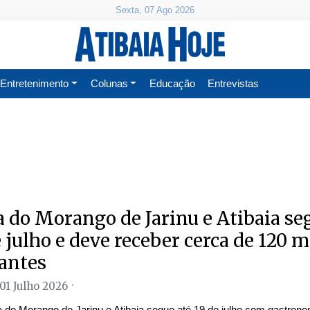
Sexta, 07 Ago 2026
Entretenimento
Colunas
Educação
Entrevistas
a do Morango de Jarinu e Atibaia se
e julho e deve receber cerca de 120 m
tantes
 01 Julho 2026
a do Morango de Jarinu e Atibaia segue até 19 de julho com gastron