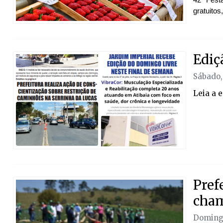
gratuitos
Ediç
Sábado,
Leia a e
Pref
cham
Doming