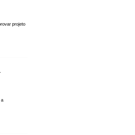
rovar projeto
l
 a