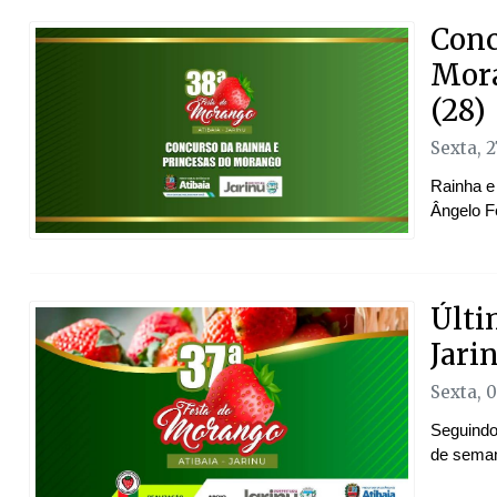
Conc
Mora
(28)
Sexta, 
Rainha e 
Ângelo Fe
Últi
Jari
Sexta, 
Seguindo
de seman