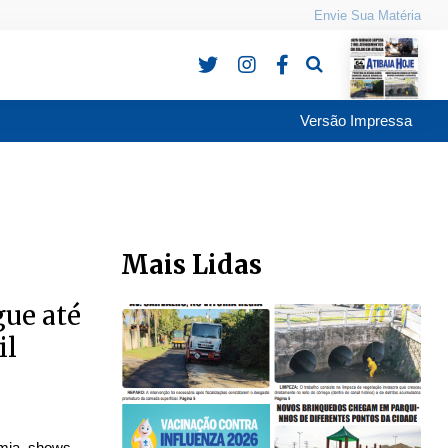
Envie Sua Matéria
Pesquisa
Versão Impressa
Mais Lidas
gue até
il
omia, shows