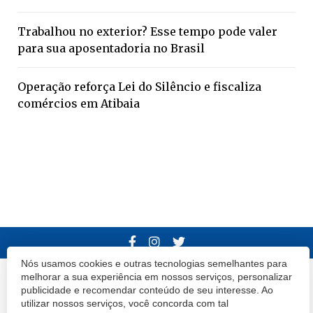
Trabalhou no exterior? Esse tempo pode valer
para sua aposentadoria no Brasil
Operação reforça Lei do Silêncio e fiscaliza
comércios em Atibaia
Nós usamos cookies e outras tecnologias semelhantes para
melhorar a sua experiência em nossos serviços, personalizar
© 2020 Atibaia Hoje.
Todos os direitos reservados.
Desenvolvido por
publicidade e recomendar conteúdo de seu interesse. Ao
Termos e Políticas de Uso
Privacidade
utilizar nossos serviços, você concorda com tal