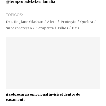
@terapeutadebebes_familia
TÓPICOS
Dra. Regiane Glashan
Afeto
Proteção
Quebra
Superproteção
Terapeuta
Filhos
Pais
A sobrecarga emocional invisível dentro do
casamento