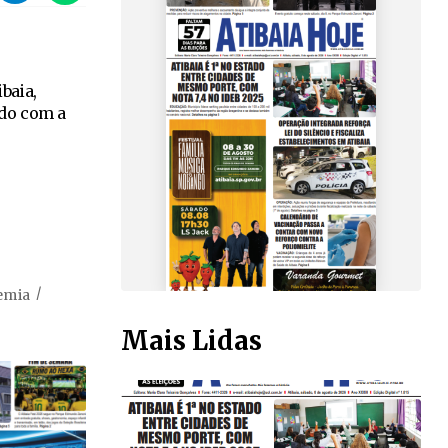
ibaia,
ndo com a
emia
Mais Lidas