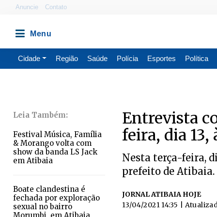
Anuncie
Contato
Cidade
Região
Saúde
Polícia
Esportes
Política
Entrevista c
feira, dia 13
Festival Música, Família
& Morango volta com
show da banda LS Jack
Nesta terça-feira, d
em Atibaia
prefeito de Atibaia.
Boate clandestina é
JORNAL ATIBAIA HOJE
fechada por exploração
13/04/2021 14:35
| Atualiza
sexual no bairro
Morumbi, em Atibaia