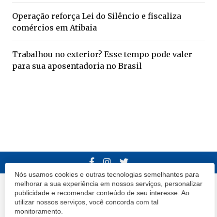
Operação reforça Lei do Silêncio e fiscaliza
comércios em Atibaia
Trabalhou no exterior? Esse tempo pode valer
para sua aposentadoria no Brasil
Nós usamos cookies e outras tecnologias semelhantes para
melhorar a sua experiência em nossos serviços, personalizar
© 2020 Atibaia Hoje.
Todos os direitos reservados.
Desenvolvido por
publicidade e recomendar conteúdo de seu interesse. Ao
utilizar nossos serviços, você concorda com tal
Termos e Políticas de Uso
Privacidade
monitoramento.