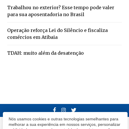
Trabalhou no exterior? Esse tempo pode valer
para sua aposentadoria no Brasil
Operação reforça Lei do Silêncio e fiscaliza
comércios em Atibaia
TDAH: muito além da desatenção
Nós usamos cookies e outras tecnologias semelhantes para
melhorar a sua experiência em nossos serviços, personalizar
© 2020 Atibaia Hoje.
Todos os direitos reservados.
Desenvolvido por