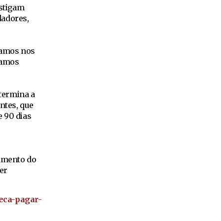
estigam
dadores,
stamos nos
vamos
termina a
ntes, que
e 90 dias
gamento do
er
eca-pagar-