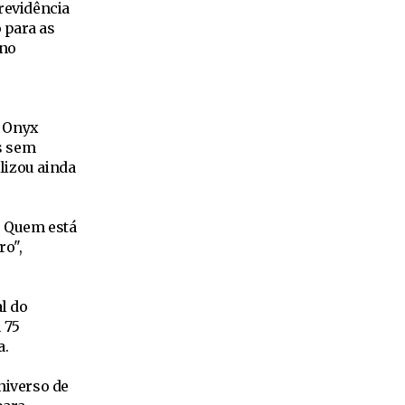
revidência
 para as
 no
, Onyx
s sem
lizou ainda
l. Quem está
ro",
l do
 75
a.
universo de