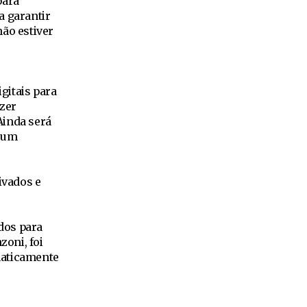
para
a garantir
ão estiver
gitais para
azer
Ainda será
a um
ivados e
dos para
zoni, foi
maticamente