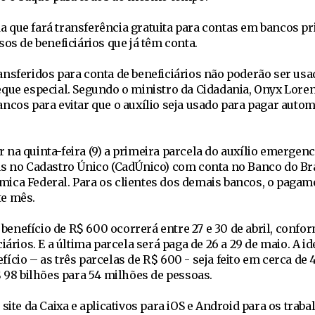
 que fará transferência gratuita para contas em bancos pr
sos de beneficiários que já têm conta.
ansferidos para conta de beneficiários não poderão ser usa
que especial. Segundo o ministro da Cidadania, Onyx Loren
ancos para evitar que o auxílio seja usado para pagar auto
na quinta-feira (9) a primeira parcela do auxílio emergenc
as no Cadastro Único (CadÚnico) com conta no Banco do Bra
ica Federal. Para os clientes dos demais bancos, o pagam
ste mês.
nefício de R$ 600 ocorrerá entre 27 e 30 de abril, confor
iários. E a última parcela será paga de 26 a 29 de maio. A id
cio – as três parcelas de R$ 600 - seja feito em cerca de 4
$ 98 bilhões para 54 milhões de pessoas.
site da Caixa e aplicativos para iOS e Android para os trab