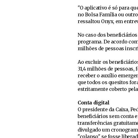
"O aplicativo é só para q
no Bolsa Família ou outro
ressaltou Onyx, em entrev
No caso dos beneficiário
programa. De acordo com 
milhões de pessoas inscri
Ao excluir os beneficiári
31,4 milhões de pessoas, 
receber o auxílio emergen
que todos os quesitos fo
estritamente coberto pela 
Conta digital
O presidente da Caixa, Pe
beneficiários sem conta 
transferências gratuitame
divulgado um cronograma 
"colapso" se fosse liber