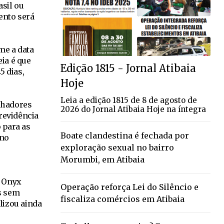
sil ou
ento será
me a data
eia é que
Edição 1815 - Jornal Atibaia
5 dias,
Hoje
Leia a edição 1815 de 8 de agosto de
alhadores
2026 do Jornal Atibaia Hoje na íntegra
revidência
 para as
Boate clandestina é fechada por
 no
exploração sexual no bairro
Morumbi, em Atibaia
, Onyx
Operação reforça Lei do Silêncio e
s sem
fiscaliza comércios em Atibaia
lizou ainda