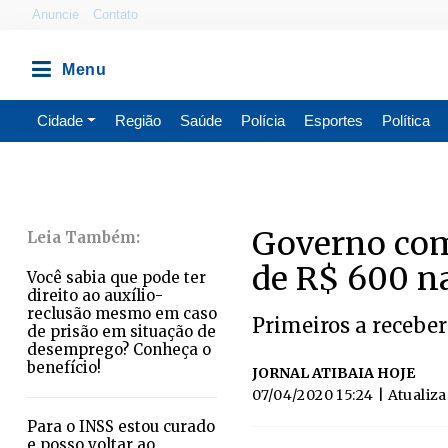
Anuncie
Contato
Cidade
Região
Saúde
Polícia
Esportes
Política
Governo com
de R$ 600 na
Você sabia que pode ter
direito ao auxílio-
reclusão mesmo em caso
Primeiros a receber
de prisão em situação de
desemprego? Conheça o
benefício!
JORNAL ATIBAIA HOJE
07/04/2020 15:24
| Atualiz
Para o INSS estou curado
e posso voltar ao