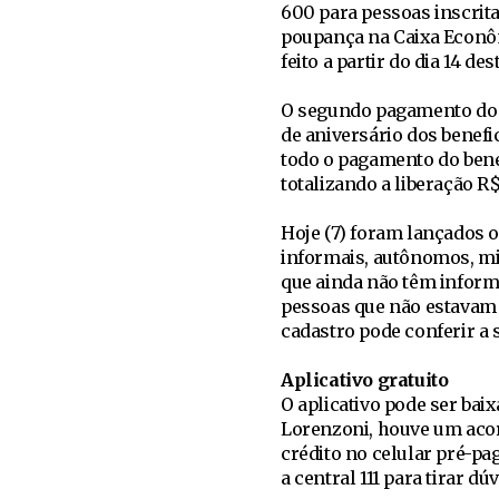
600 para pessoas inscrit
poupança na Caixa Econôm
feito a partir do dia 14 de
O segundo pagamento do be
de aniversário dos benefic
todo o pagamento do benefí
totalizando a liberação R
Hoje (7) foram lançados o 
informais, autônomos, mi
que ainda não têm infor
pessoas que não estavam 
cadastro pode conferir a 
Aplicativo gratuito
O aplicativo pode ser bai
Lorenzoni, houve um aco
crédito no celular pré-pa
a central 111 para tirar 