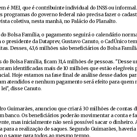
uem é MEI, que é contribuinte individual do INSS ou informa
s programas do governo federal não precisa fazer o cadast
ista coletiva, nesta manhã, no Palácio do Planalto.
s do Bolsa Família, o pagamento seguirá o calendário norma
o presidente da Dataprev, Gustavo Canuto, o CadÚnico tem
tas. Desses, 43,6 milhões são beneficiários do Bolsa Famíli
os do Bolsa Família, ficam 31,4 milhões de pessoas. "Desse 
foram identificadas mais de 10 milhões que estão elegíveis 
cial. Hoje estamos na fase final de análise desse dados par
ram atendidos e nenhum pagamento será efeito para quem n
lei", disse Canuto.
dro Guimarães, anunciou que criará 30 milhões de contas di
em banco. Os beneficiários poderão movimentar a conta e f
nte, mas inicialmente não será possível sacar o dinheiro. 
para a realização de saques. Segundo Guimarães, haveri
ado o saque para todos ao mesmo tempo.