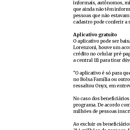
informais, autônomos, mi
que ainda não têm infor
pessoas que não estavam 
cadastro pode conferir a 
Aplicativo gratuito
O aplicativo pode ser bai
Lorenzoni, houve um aco
crédito no celular pré-pa
a central 111 para tirar 
"O aplicativo é só para q
no Bolsa Família ou outro
ressaltou Onyx, em entrev
No caso dos beneficiário
programa. De acordo com 
milhões de pessoas inscri
Ao excluir os beneficiári