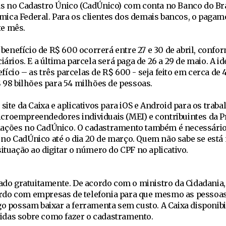
as no Cadastro Único (CadÚnico) com conta no Banco do Bra
ica Federal. Para os clientes dos demais bancos, o pagam
ste mês.
nefício de R$ 600 ocorrerá entre 27 e 30 de abril, confor
iários. E a última parcela será paga de 26 a 29 de maio. A id
cio – as três parcelas de R$ 600 - seja feito em cerca de 4
$ 98 bilhões para 54 milhões de pessoas.
site da Caixa e aplicativos para iOS e Android para os trab
croempreendedores individuais (MEI) e contribuintes da P
mações no CadÚnico. O cadastramento também é necessário
no CadÚnico até o dia 20 de março. Quem não sabe se está
situação ao digitar o número do CPF no aplicativo.
xado gratuitamente. De acordo com o ministro da Cidadania
rdo com empresas de telefonia para que mesmo as pessoa
go possam baixar a ferramenta sem custo. A Caixa disponibi
dúvidas sobre como fazer o cadastramento.