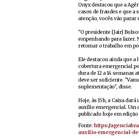
Onyx destacou que a Agênci
casos de fraudes e que a 
atenção, vocês vão parar é
"O presidente [Jair] Bols
empenhando para fazer. N
retomar o trabalho em pou
Ele destacou ainda que a
cobertura emergencial po
dura de 12 a 14 semanas a
deve ser suficiente. "Va
suplementação", disse.
Hoje, às 15h, a Caixa dar
auxílio emergencial. Um
publicado hoje em edição e
Fonte:
https://agenciab
auxilio-emergencial-de-