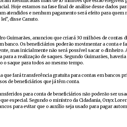
foram identificadas mais de 10 milhões que estão elegíveis 
cial. Hoje estamos na fase final de análise desse dados par
ram atendidos e nenhum pagamento será efeito para quem n
lei", disse Canuto.
dro Guimarães, anunciou que criará 30 milhões de contas di
em banco. Os beneficiários poderão movimentar a conta e f
nte, mas inicialmente não será possível sacar o dinheiro. 
para a realização de saques. Segundo Guimarães, haveri
ado o saque para todos ao mesmo tempo.
 que fará transferência gratuita para contas em bancos pr
sos de beneficiários que já têm conta.
ansferidos para conta de beneficiários não poderão ser usa
que especial. Segundo o ministro da Cidadania, Onyx Loren
ancos para evitar que o auxílio seja usado para pagar auto