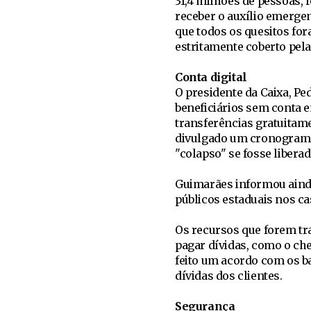
31,4 milhões de pessoas, 
receber o auxílio emergen
que todos os quesitos fo
estritamente coberto pela 
Conta digital
O presidente da Caixa, Pe
beneficiários sem conta 
transferências gratuitame
divulgado um cronograma 
"colapso" se fosse liber
Guimarães informou ainda
públicos estaduais nos ca
Os recursos que forem tr
pagar dívidas, como o che
feito um acordo com os b
dívidas dos clientes.
Segurança