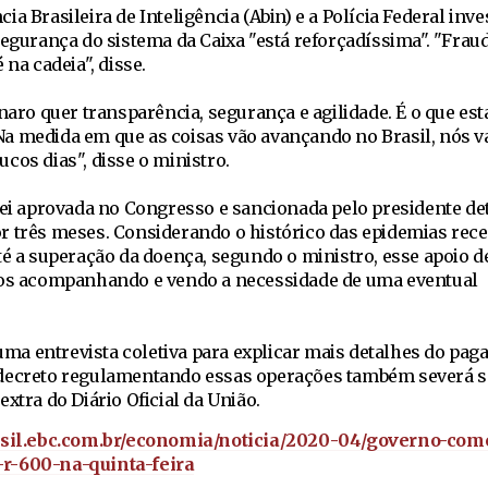
a Brasileira de Inteligência (Abin) e a Polícia Federal inv
segurança do sistema da Caixa "está reforçadíssima". "Frau
 na cadeia", disse.
onaro quer transparência, segurança e agilidade. É o que e
a medida em que as coisas vão avançando no Brasil, nós 
cos dias", disse o ministro.
 lei aprovada no Congresso e sancionada pelo presidente de
r três meses. Considerando o histórico das epidemias rece
té a superação da doença, segundo o ministro, esse apoio d
mos acompanhando e vendo a necessidade de uma eventual
á uma entrevista coletiva para explicar mais detalhes do pa
 decreto regulamentando essas operações também severá s
xtra do Diário Oficial da União.
rasil.ebc.com.br/economia/noticia/2020-04/governo-com
r-600-na-quinta-feira