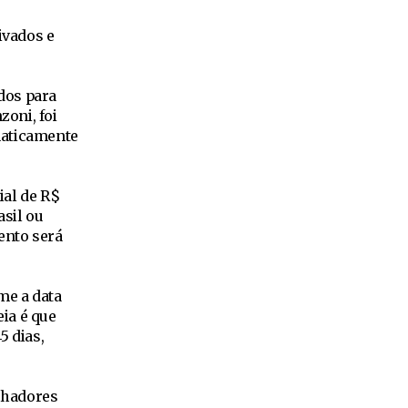
ivados e
dos para
zoni, foi
maticamente
ial de R$
sil ou
ento será
me a data
eia é que
5 dias,
alhadores