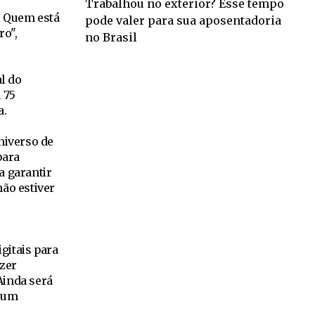
Trabalhou no exterior? Esse tempo
l. Quem está
pode valer para sua aposentadoria
ro",
no Brasil
l do
 75
a.
universo de
para
a garantir
ão estiver
gitais para
azer
Ainda será
a um