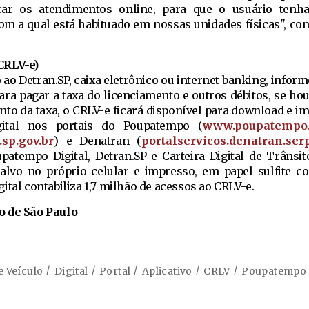
r os atendimentos online, para que o usuário ten
com a qual está habituado em nossas unidades físicas", co
CRLV-e)
o Detran.SP, caixa eletrônico ou internet banking, infor
ra pagar a taxa do licenciamento e outros débitos, se hou
ento da taxa, o CRLV-e ficará disponível para download e i
gital nos portais do Poupatempo (
www.poupatempo.s
sp.gov.br
) e Denatran (
portalservicos.denatran.serp
patempo Digital, Detran.SP e Carteira Digital de Trânsi
lvo no próprio celular e impresso, em papel sulfite 
ital contabiliza 1,7 milhão de acessos ao CRLV-e.
o de São Paulo
 Veículo
Digital
Portal
Aplicativo
CRLV
Poupatempo D