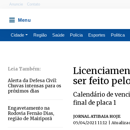
Anuncie
Contato
Cidade
Região
Saúde
Polícia
Esportes
Política
Licenciament
ser feito pel
Alerta da Defesa Civil:
Chuvas intensas para os
próximos dias
Calendário de venc
final de placa 1
Engavetamento na
Rodovia Fernão Dias,
JORNAL ATIBAIA HOJE
região de Mairiporã
05/04/2021 11:12
| Atualiza