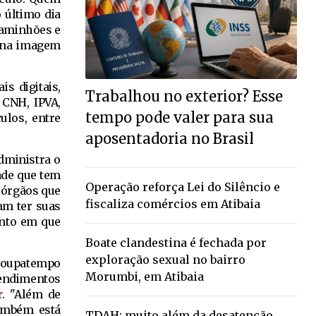
 último dia
 caminhões e
l na imagem
s digitais,
Trabalhou no exterior? Esse
 CNH, IPVA,
tempo pode valer para sua
ulos, entre
aposentadoria no Brasil
dministra o
ade que tem
Operação reforça Lei do Silêncio e
 órgãos que
fiscaliza comércios em Atibaia
am ter suas
ento em que
Boate clandestina é fechada por
exploração sexual no bairro
 Poupatempo
Morumbi, em Atibaia
tendimentos
r
. "Além de
ambém está
TDAH: muito além da desatenção