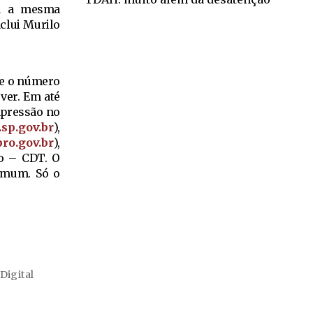
ha a mesma
nclui Murilo
me o número
ver. Em até
mpressão no
p.gov.br
),
ro.gov.br
),
to – CDT. O
comum. Só o
igital