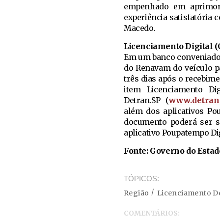
empenhado em aprimora
experiência satisfatória 
Macedo.
Licenciamento Digital (
Em um banco conveniado a
do Renavam do veículo pa
três dias após o recebim
item Licenciamento Di
Detran.SP (
www.detran.
além dos aplicativos Pou
documento poderá ser sa
aplicativo Poupatempo Dig
Fonte: Governo do Estad
TÓPICOS
Região
Licenciamento De
COMENTÁRIOS: