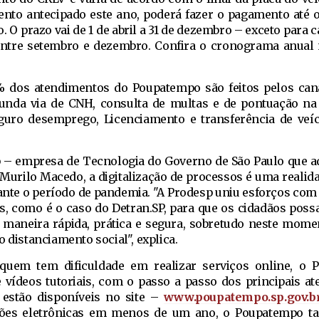
ento antecipado este ano, poderá fazer o pagamento até o
. O prazo vai de 1 de abril a 31 de dezembro – exceto para
 entre setembro e dezembro. Confira o cronograma anua
 dos atendimentos do Poupatempo são feitos pelos canai
nda via de CNH, consulta de multas e de pontuação na
eguro desemprego, Licenciamento e transferência de veíc
p – empresa de Tecnologia do Governo de São Paulo que a
urilo Macedo, a digitalização de processos é uma realid
nte o período de pandemia. "A Prodesp uniu esforços com
s, como é o caso do Detran.SP, para que os cidadãos poss
e maneira rápida, prática e segura, sobretudo neste mom
o distanciamento social", explica.
e quem tem dificuldade em realizar serviços online, o
 e vídeos tutoriais, com o passo a passo dos principais a
s estão disponíveis no site –
www.poupatempo.sp.gov.b
ções eletrônicas em menos de um ano, o Poupatempo t