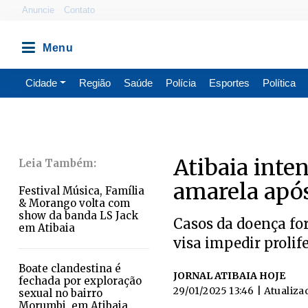
Anuncie
Contato
Cidade
Região
Saúde
Polícia
Esportes
Política
Atibaia inte
amarela após
Festival Música, Família
& Morango volta com
show da banda LS Jack
Casos da doença fo
em Atibaia
visa impedir prolife
Boate clandestina é
JORNAL ATIBAIA HOJE
fechada por exploração
29/01/2025 13:46
| Atualiza
sexual no bairro
Morumbi, em Atibaia