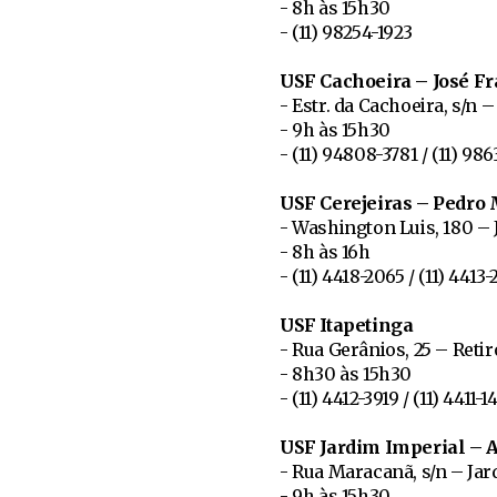
- 8h às 15h30
- (11) 98254-1923
USF Cachoeira – José Fr
- Estr. da Cachoeira, s/n 
- 9h às 15h30
- (11) 94808-3781 / (11) 98
USF Cerejeiras – Pedro
- Washington Luis, 180 – 
- 8h às 16h
- (11) 4418-2065 / (11) 4413
USF Itapetinga
- Rua Gerânios, 25 – Reti
- 8h30 às 15h30
- (11) 4412-3919 / (11) 4411-1
USF Jardim Imperial – 
- Rua Maracanã, s/n – Ja
- 9h às 15h30