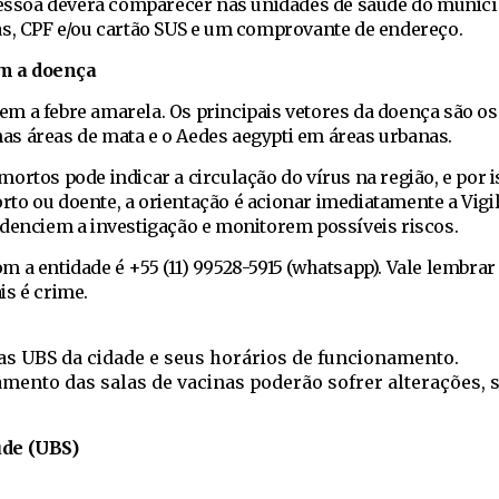
 pessoa deverá comparecer nas unidades de saúde do municí
as, CPF e/ou cartão SUS e um comprovante de endereço.
m a doença
m a febre amarela. Os principais vetores da doença são o
s áreas de mata e o Aedes aegypti em áreas urbanas.
ortos pode indicar a circulação do vírus na região, e por i
to ou doente, a orientação é acionar imediatamente a Vigi
idenciem a investigação e monitorem possíveis riscos.
 a entidade é +55 (11) 99528-5915 (whatsapp). Vale lembrar
is é crime.
das UBS da cidade e seus horários de funcionamento.
amento das salas de vacinas poderão sofrer alterações,
úde (UBS)