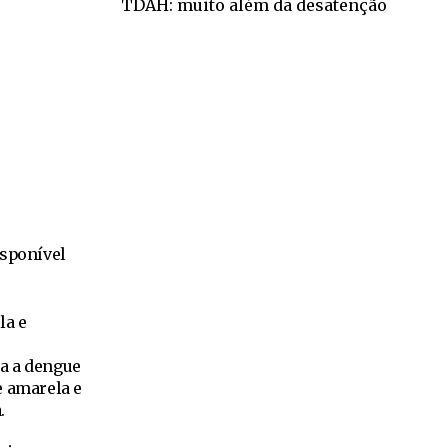
TDAH: muito além da desatenção
isponível
la e
a a dengue
e amarela e
.