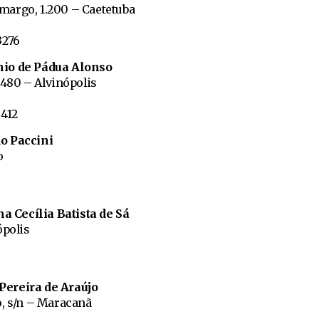
Camargo, 1.200 – Caetetuba
-3276
nio de Pádua Alonso
 480 – Alvinópolis
8412
o Paccini
o
 Cecília Batista de Sá
ópolis
Pereira de Araújo
o, s/n – Maracanã