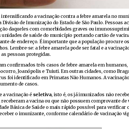
á intensificando a vacinação contra a febre amarela no muni
a Divisão de Imunização do Estado de São Paulo. Pessoas a
eção daqueles com comorbidades graves ou imunossuprimi
 unidades de saúde do município portando cartão de vacina
nte de endereço. É importante que a população procure os
hos. Lembre-se: a febre amarela pode ser fatal e a vacinaçã
as pessoas protegidas.
oram confirmados três casos de febre amarela em humanos,
Socorro, Joanópolis e Tuiuti. Em outras cidades, como Brag
vírus foi identificado em Primatas Não Humanos. A vacinação
aumento de casos.
e a vacinação é
seletiva
, isto é, os já imunizados não rece
a receberam a vacina ou que não possuem comprovante de 
e Básica de Saúde o mais rápido possível para verificar o
 receber o imunizante, conforme calendário de vacinação vi