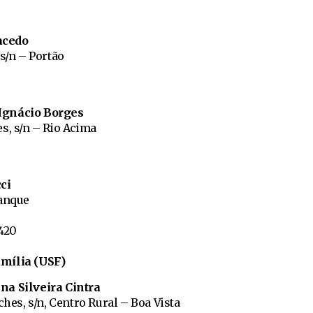
acedo
 s/n – Portão
Ignácio Borges
s, s/n – Rio Acima
ci
Tanque
1420
mília (USF)
na Silveira Cintra
ches, s/n, Centro Rural – Boa Vista