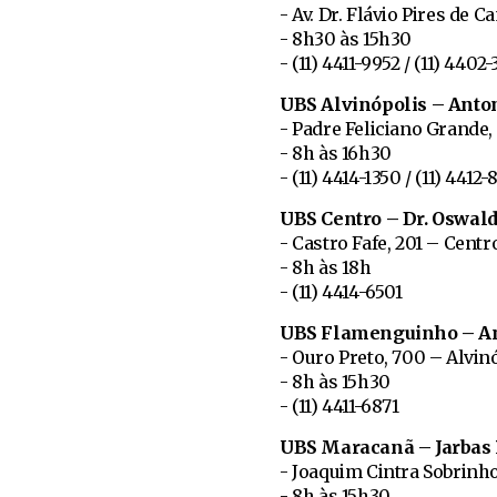
- Av. Dr. Flávio Pires de 
- 8h30 às 15h30
- (11) 4411-9952 / (11) 4402
UBS Alvinópolis – Anto
- Padre Feliciano Grande,
- 8h às 16h30
- (11) 4414-1350 / (11) 4412-
UBS Centro – Dr. Oswald
- Castro Fafe, 201 – Centr
- 8h às 18h
- (11) 4414-6501
UBS Flamenguinho – Ana
- Ouro Preto, 700 – Alvin
- 8h às 15h30
- (11) 4411-6871
UBS Maracanã – Jarbas 
- Joaquim Cintra Sobrinh
- 8h às 15h30