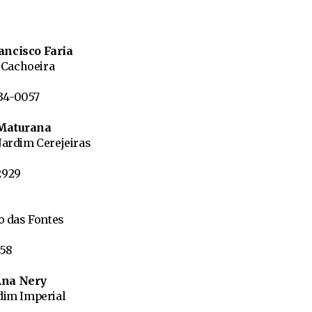
ancisco Faria
– Cachoeira
634-0057
 Maturana
Jardim Cerejeiras
-2929
ro das Fontes
458
Ana Nery
rdim Imperial