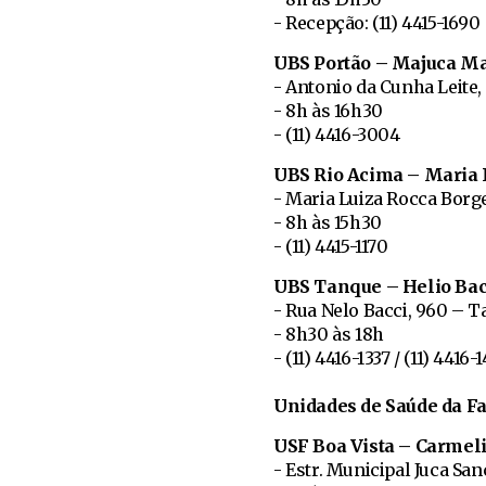
- Recepção: (11) 4415-1690
UBS Portão – Majuca M
- Antonio da Cunha Leite,
- 8h às 16h30
- (11) 4416-3004
UBS Rio Acima – Maria 
- Maria Luiza Rocca Borge
- 8h às 15h30
- (11) 4415-1170
UBS Tanque – Helio Bac
- Rua Nelo Bacci, 960 – 
- 8h30 às 18h
- (11) 4416-1337 / (11) 4416-
Unidades de Saúde da Fa
USF Boa Vista – Carmeli
- Estr. Municipal Juca San