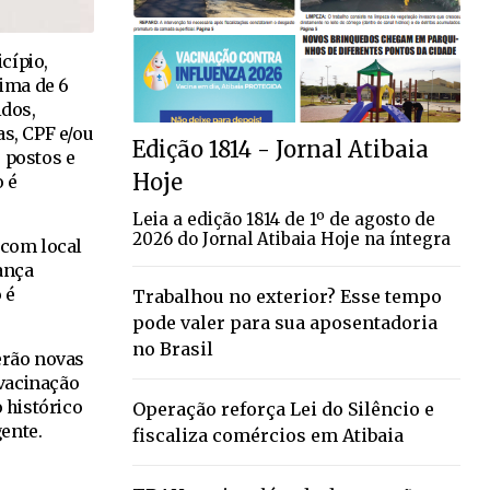
cípio,
cima de 6
dos,
s, CPF e/ou
Edição 1814 - Jornal Atibaia
 postos e
Hoje
o é
Leia a edição 1814 de 1º de agosto de
2026 do Jornal Atibaia Hoje na íntegra
 com local
ança
 é
Trabalhou no exterior? Esse tempo
pode valer para sua aposentadoria
no Brasil
berão novas
vacinação
 histórico
Operação reforça Lei do Silêncio e
gente.
fiscaliza comércios em Atibaia