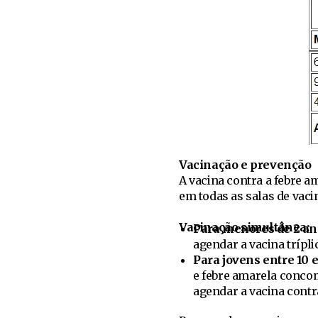
Vacinação e prevenção
A vacina contra a febre a
em todas as salas de vaci
Vacinação simultânea:
Para
menores de 2 an
agendar a vacina trípli
Para jovens entre 10 e
e febre amarela concom
agendar a vacina contra