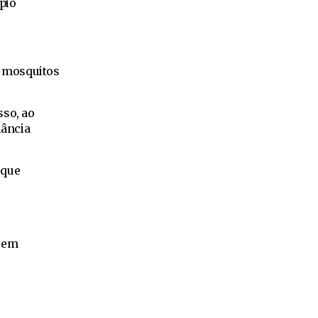
pio
s mosquitos
sso, ao
lância
 que
 sem