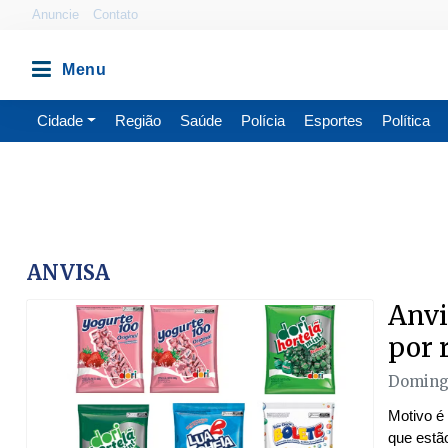
Anuncie
Contato
Cidade
Região
Saúde
Polícia
Esportes
Política
ANVISA
Anvi
por 
Domingo
Motivo é
que estã