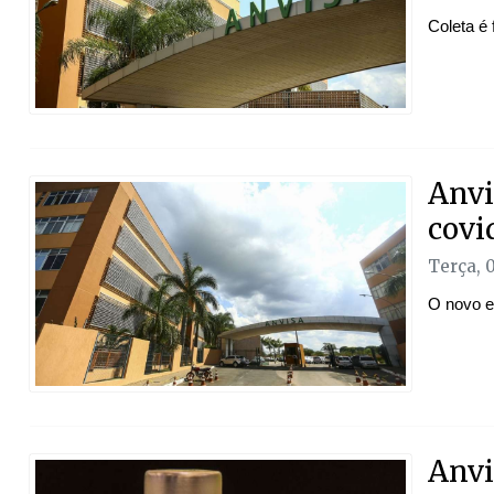
Coleta é 
Anvi
covi
Terça, 
O novo e
Anvi