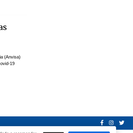
as
ia (Anvisa)
covid-19