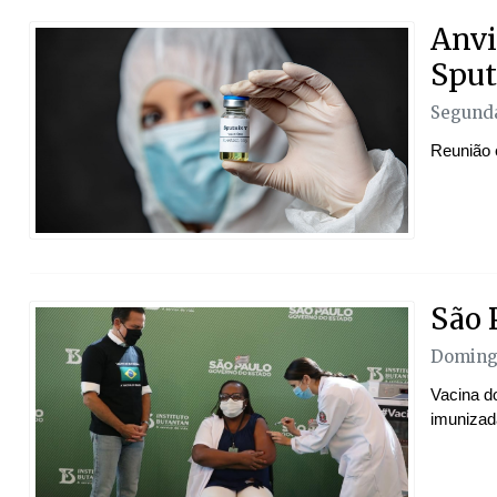
Anvi
Sput
Segunda
Reunião 
São 
Domingo
Vacina d
imunizada