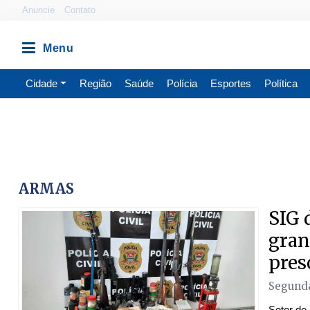
Anuncie
Contato
Cidade
Região
Saúde
Polícia
Esportes
Política
ARMAS
SIG 
gran
pres
Segunda
Setor de 