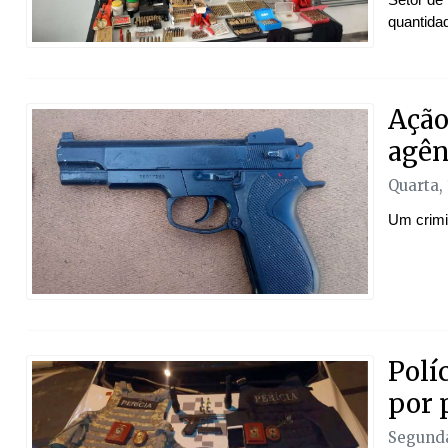
quantida
Ação
agên
Quarta,
Um crimin
Polí
por 
Segunda