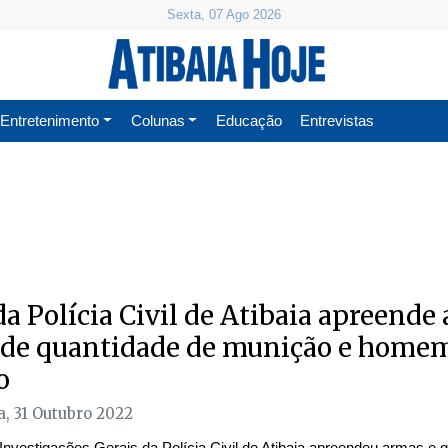
Sexta, 07 Ago 2026
Entretenimento
Colunas
Educação
Entrevistas
da Polícia Civil de Atibaia apreende
de quantidade de munição e homem
o
, 31 Outubro 2022
Investigações Gerais da Polícia Civil de Atibaia apreendeu armas e 