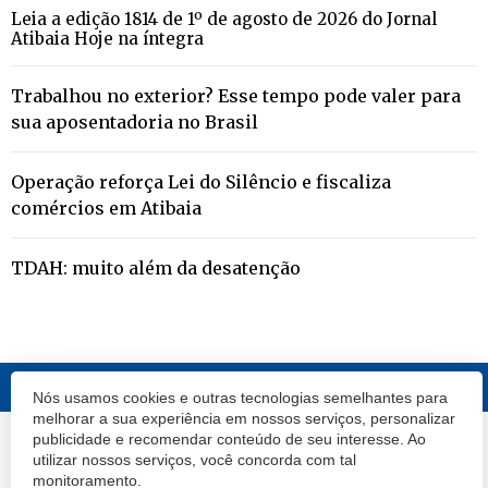
Leia a edição 1814 de 1º de agosto de 2026 do Jornal
Atibaia Hoje na íntegra
Trabalhou no exterior? Esse tempo pode valer para
sua aposentadoria no Brasil
Operação reforça Lei do Silêncio e fiscaliza
comércios em Atibaia
TDAH: muito além da desatenção
Nós usamos cookies e outras tecnologias semelhantes para
melhorar a sua experiência em nossos serviços, personalizar
publicidade e recomendar conteúdo de seu interesse. Ao
© 2020 Atibaia Hoje.
Todos os direitos reservados.
Desenvolvido por
utilizar nossos serviços, você concorda com tal
Termos e Políticas de Uso
Privacidade
monitoramento.