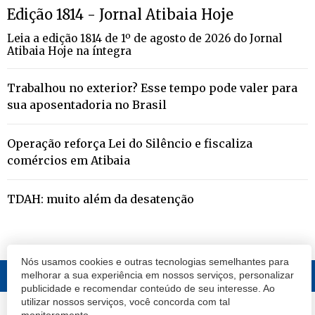
Edição 1814 - Jornal Atibaia Hoje
Leia a edição 1814 de 1º de agosto de 2026 do Jornal
Atibaia Hoje na íntegra
Trabalhou no exterior? Esse tempo pode valer para
sua aposentadoria no Brasil
Operação reforça Lei do Silêncio e fiscaliza
comércios em Atibaia
TDAH: muito além da desatenção
Nós usamos cookies e outras tecnologias semelhantes para
melhorar a sua experiência em nossos serviços, personalizar
publicidade e recomendar conteúdo de seu interesse. Ao
utilizar nossos serviços, você concorda com tal
© 2020 Atibaia Hoje.
Todos os direitos reservados.
Desenvolvido por
monitoramento.