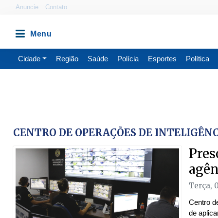
Anuncie
Contato
Cidade
Região
Saúde
Polícia
Esportes
Política
CENTRO DE OPERAÇÕES DE INTELIGÊN
Pres
agên
Terça, 
Centro d
de aplica