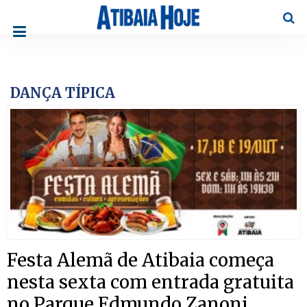
Pesqu
DANÇA TÍPICA
Festa Alemã de Atibaia começa
nesta sexta com entrada gratuita
no Parque Edmundo Zanoni