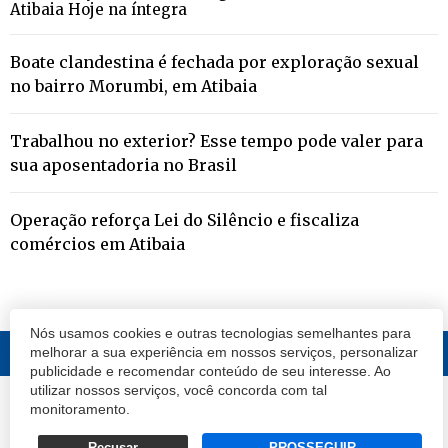
Atibaia Hoje na íntegra
Boate clandestina é fechada por exploração sexual
no bairro Morumbi, em Atibaia
Trabalhou no exterior? Esse tempo pode valer para
sua aposentadoria no Brasil
Operação reforça Lei do Silêncio e fiscaliza
comércios em Atibaia
Nós usamos cookies e outras tecnologias semelhantes para
melhorar a sua experiência em nossos serviços, personalizar
publicidade e recomendar conteúdo de seu interesse. Ao
utilizar nossos serviços, você concorda com tal
© 2020 Atibaia Hoje.
Todos os direitos reservados.
Desenvolvido por
monitoramento.
Termos e Políticas de Uso
Privacidade
Recusar
PROSSEGUIR