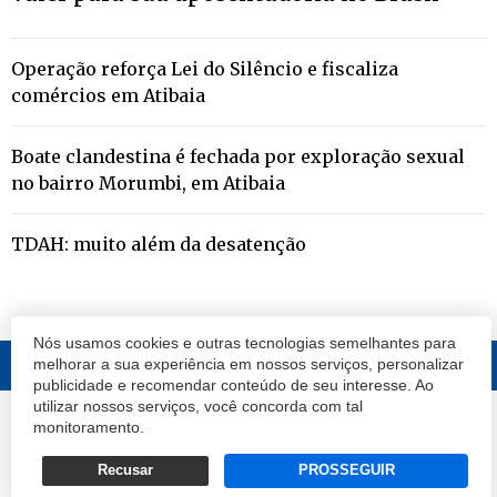
Operação reforça Lei do Silêncio e fiscaliza
comércios em Atibaia
Boate clandestina é fechada por exploração sexual
no bairro Morumbi, em Atibaia
TDAH: muito além da desatenção
Nós usamos cookies e outras tecnologias semelhantes para
melhorar a sua experiência em nossos serviços, personalizar
publicidade e recomendar conteúdo de seu interesse. Ao
utilizar nossos serviços, você concorda com tal
© 2020 Atibaia Hoje.
Todos os direitos reservados.
Desenvolvido por
monitoramento.
Termos e Políticas de Uso
Privacidade
Recusar
PROSSEGUIR