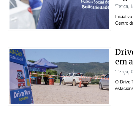
Terça, 1
Iniciati
Centro d
Driv
em a
Terça, 
O Drive T
estacion