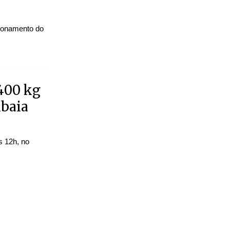
cionamento do
 400 kg
ibaia
s 12h, no