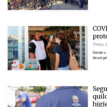
COVI
prot
Terça, 
Desde o 
álcool ge
Segu
quil
higi