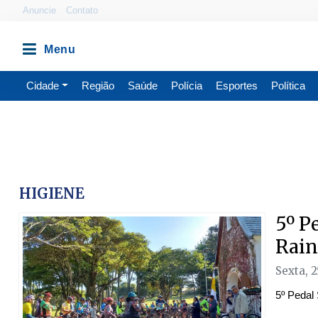
Anuncie
Contato
Cidade
Região
Saúde
Polícia
Esportes
Política
HIGIENE
5º P
Rain
Sexta, 
5º Pedal