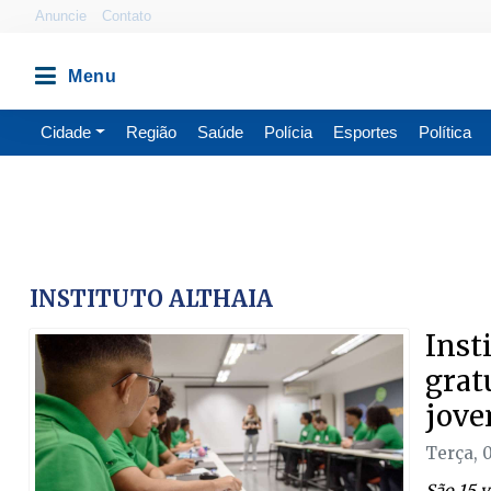
Anuncie
Contato
Cidade
Região
Saúde
Polícia
Esportes
Política
INSTITUTO ALTHAIA
Inst
grat
jove
Terça, 
São 15 v