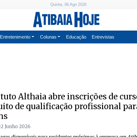
Quinta, 06 Ago 2026
Entretenimento
Colunas
Educação
Entrevistas
ituto Althaia abre inscrições de curs
uito de qualificação profissional par
ns
02 Junho 2026
agas disponíveis para residentes próximos à empresa em Atiba