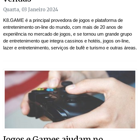
Quarta, 03 Janeiro 2024
K8.GAME é a principal provedora de jogos e plataforma de
entretenimento on-line do mundo, com mais de 20 anos de
experiência no mercado de jogos, e se tornou um grande grupo
de entretenimento que integra cassinos e hotéis, jogos on-line,
lazer e entretenimento, serviços de bufê e turismo e outras áreas.
Jogos e Games ajudam no