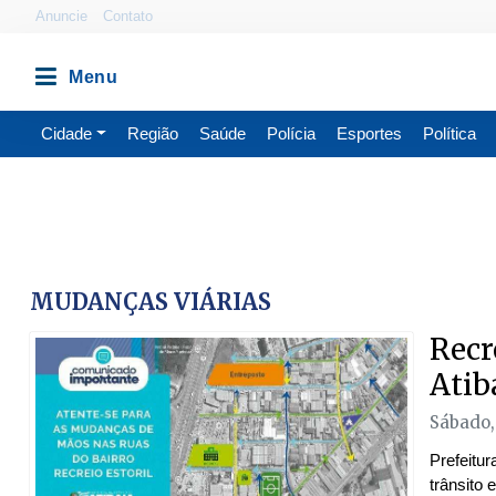
Anuncie
Contato
Cidade
Região
Saúde
Polícia
Esportes
Política
MUDANÇAS VIÁRIAS
Recr
Atib
Sábado,
Prefeitur
trânsito