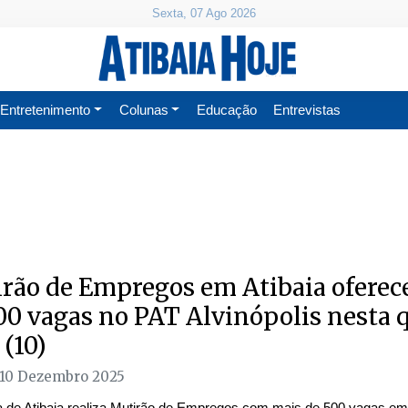
Sexta, 07 Ago 2026
Entretenimento
Colunas
Educação
Entrevistas
rão de Empregos em Atibaia oferec
00 vagas no PAT Alvinópolis nesta 
 (10)
 10 Dezembro 2025
ra de Atibaia realiza Mutirão de Empregos com mais de 500 vagas em