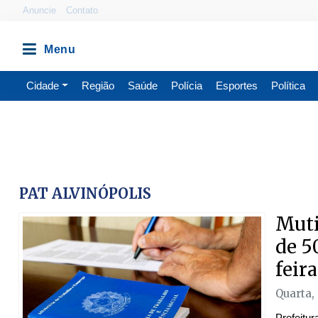
Anuncie
Contato
Cidade
Região
Saúde
Polícia
Esportes
Política
PAT ALVINÓPOLIS
Muti
de 5
feira
Quarta,
Prefeitu