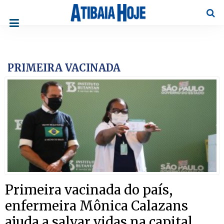
Pesqu
PRIMEIRA VACINADA
Primeira vacinada do país,
enfermeira Mônica Calazans
ajuda a salvar vidas na capital