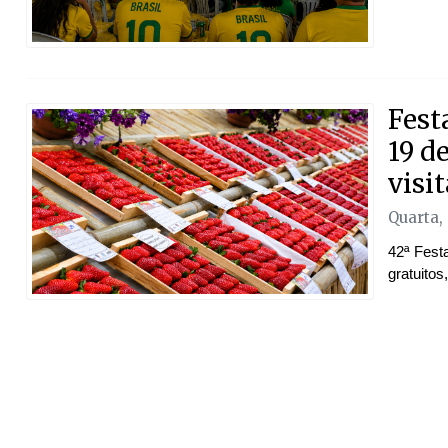
Fest
19 d
visi
Quarta,
42ª Fest
gratuitos