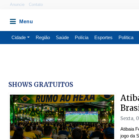
Anuncie
Contato
Cidade
Região
Saúde
Polícia
Esportes
Política
SHOWS GRATUITOS
Atib
Bras
Sexta, 0
Atibaia F
jogo da 