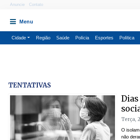
Anuncie
Contato
Cidade
Região
Saúde
Polícia
Esportes
Política
TENTATIVAS
Dias
soci
Terça, 
O isolam
não dera