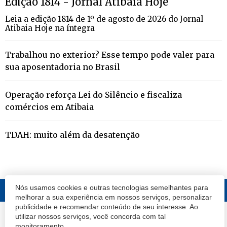
Edição 1814 - Jornal Atibaia Hoje
Leia a edição 1814 de 1º de agosto de 2026 do Jornal
Atibaia Hoje na íntegra
Trabalhou no exterior? Esse tempo pode valer para
sua aposentadoria no Brasil
Operação reforça Lei do Silêncio e fiscaliza
comércios em Atibaia
TDAH: muito além da desatenção
Nós usamos cookies e outras tecnologias semelhantes para
melhorar a sua experiência em nossos serviços, personalizar
publicidade e recomendar conteúdo de seu interesse. Ao
utilizar nossos serviços, você concorda com tal
© 2020 Atibaia Hoje.
Todos os direitos reservados.
Desenvolvido por
monitoramento.